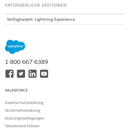
ERFORDERLICHE EDITIONEN
Verfügbarkeit: Lightning Experience
Verfügbarkeit:
Enterprise
und
Unlimited
Edition mit Life
Sciences Cloud, der Add-On-Lizenz "Life Sciences Cloud für
Kundenengagement" und dem verwalteten Paket "Life
Sciences Customer Engagement".
Überwachen des Fortschritts des Accountplans:
1-800-667-6389
Konfigurieren Sie
Accountplan-Abschlussstatus
.
Konfigurieren Sie
Sprintwettbewerbsstatus
.
Aktivieren Sie
Accountplan-Auslöser-Handler
.
Überwachen des Fortschritts des Regionsplans:
SALESFORCE
Konfigurieren Sie
den Status des
Abschlusses von
Regionsplans.
Datenschutzerklärung
Konfigurieren Sie
Sprintwettbewerbsstatus
.
Sicherheitserklärung
Aktivieren Sie
Auslöser-Handler für Regionsplan
.
Nutzungsbedingungen
Konfigurieren von Accountplanstatus
Teilnahmerichtlinien