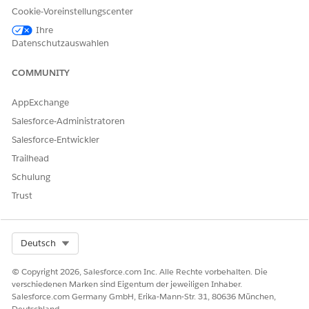
Ordnen Sie die Abschlussstatus der Datensätze
Cookie-Voreinstellungscenter
"Accountplan", "Accountplanziel" und "Aktionsplan" zu,
Ihre
damit Accountpläne den Fortschritt jedes Plans ermitteln
Datenschutzauswahlen
und den Abschlussprozentsatz des Plans anzeigen können.
Konfigurieren Sie auch den Standardstatuswert von
COMMUNITY
Aktionsplan-Datensätzen.
Konfigurieren von Regionsplanstatus
AppExchange
Ermöglichen Sie es Auslösern, Datensätze in den
Salesforce-Administratoren
Hierarchien nahtlos zu verfolgen, indem Sie
Salesforce-Entwickler
Statusabschlusszuordnungen für Regionspläne,
Aktionspläne und Ziele in Ihrer Organisation
Trailhead
konfigurieren.
Schulung
Konfigurieren von Sprint-Abschlussstatus
Trust
Fügen Sie Statuswerte hinzu, um anzugeben, dass ein
Sprint abgeschlossen ist.
Select Org
Deutsch
© Copyright 2026, Salesforce.com Inc. Alle Rechte vorbehalten. Die
verschiedenen Marken sind Eigentum der jeweiligen Inhaber.
KONNTEN SIE IHR PROBLEM MITHILFE DIESES ARTIKELS
Salesforce.com Germany GmbH, Erika-Mann-Str. 31, 80636 München,
LÖSEN?
Deutschland