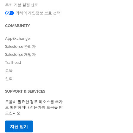
쿠키 기본 설정 센터
영역 계획 상태 구성
귀하의 개인정보 보호 선택
트리거 처리기를 활성화하여 조직의 영역 계획, 작업 계획, 목표
에 대한 상태 완료 매핑을 구성하여 계층 전반에서 레코드를 원
COMMUNITY
활하게 추적할 수 있습니다.
스프린트 완료 상태 구성
AppExchange
스프린트가 완료되었음을 나타내는 상태 값을 추가합니다.
Salesforce 관리자
Salesforce 개발자
Trailhead
교육
이 기사를 통해 문제를 해결했습니까?
신뢰
개선을 위한 의견을 보내주세요.
예
아니요
SUPPORT & SERVICES
도움이 필요한 경우 리소스를 추가
로 확인하거나 전문가의 도움을 받
으십시오.
지원 받기