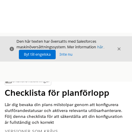
Den här texten har översatts med Salesforces
maskinöversättningssystem. Mer information
här
.
Stäng
Stäng
Stäng
Byt till engelska
Inte nu
Innehållsförteckningar
Visa innehållsförteckning
Checklista för planförlopp
Lär dig bevaka din plans milstolpar genom att konfigurera
slutförandestatusar och aktivera relevanta utlösarhanterare.
Följ denna checklista för att säkerställa att din konfiguration
är fullständig och korrekt
VERSIONER SOM KRÄVS