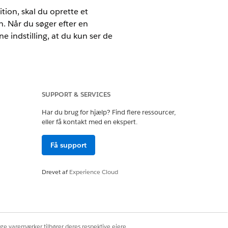
ition, skal du oprette et
n. Når du søger efter en
e indstilling, at du kun ser de
SUPPORT & SERVICES
ustomer Engagement-
Har du brug for hjælp? Find flere ressourcer,
eller få kontakt med en ekspert.
Få support
 Admin for Life Sciences
Drevet af
Experience Cloud
ige varemærker tilhører deres respektive ejere.