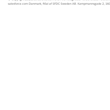
ag skal du vælge
Handlingsplanskabelonversion
og derefter vælge
Ha
salesforce.com Danmark, filial af SFDC Sweden AB. Kampmannsgade 2, 1
Lig med
.
 du ønsker at filtrere skabelonversionerne efter.
er aktivt.
BLEM?
 os!