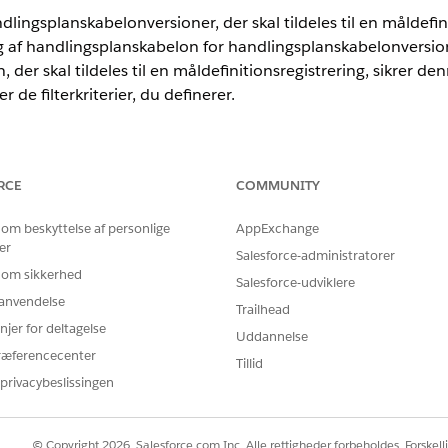
dlingsplanskabelonversioner, der skal tildeles til en måldefin
ling af handlingsplanskabelon for handlingsplanskabelonversio
er skal tildeles til en måldefinitionsregistrering, sikrer denn
de filterkriterier, du definerer.
nce
RCE
COMMUNITY
imited
Edition med Life Sciences Cloud, Life Sciences Cloud for C
 om beskyttelse af personlige
AppExchange
n administrerede pakke Life Sciences Customer Engagement.
er
Salesforce-administratorer
 om sikkerhed
T
Salesforce-udviklere
r anvendelse
Trailhead
er:
Tilladelsessættet Commercial
njer for deltagelse
Uddannelse
inde og vælge
Tildeling af handlingsplanskabelon
.
ræferencecenter
Tillid
vælg derefter
Version af handlingsplanskabelon
.
privacybeslissingen
afsnittet Opslagsfilter.
© Copyright 2026, Salesforce.com Inc. Alle rettigheder forbeholdes. Forskell