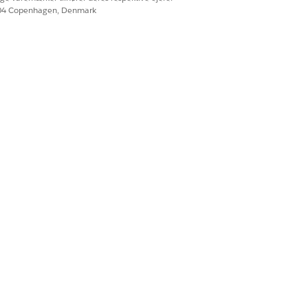
ndlingsplanskabelonversion: Status
.
604 Copenhagen, Denmark
Ja
Nej