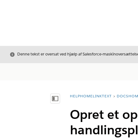
Luk
Denne tekst er oversat ved hjælp af Salesforce-maskinoversættelse
HELPHOMELINKTEXT
DOCSHOM
breadcrumbDescription
Vis indholdsfortegnelse
Opret et ops
handlingsp