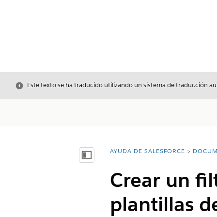
Cerrar
Este texto se ha traducido utilizando un sistema de traducción a
AYUDA DE SALESFORCE
DOCUM
Usted está aquí:
Mostrar índice de materias
Crear un fi
plantillas 