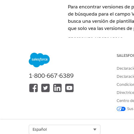
Para encontrar versiones de pl
de búsqueda para el campo Ver
busca una versión de plantill
que solo vea las versiones de p
EDICIONES NECESARIAS
Disponible en: Lightning Experi
SALESFO
Disponible en: Ediciones
Enterp
Declaraci
y el paquete gestionado Life S
1-800-667-6389
Declaraci
PERMISOS DE USUARIO NECES
Condicio
Directric
Para crear un filtro de búsqueda
Centro de
Sus
Desde el Gestor de objetos, 
Seleccione
Campos y relacio
Haga clic en
Modificar
.
Select Org
Español
En la sección Filtro de búsqu