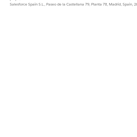
s de filtro.
Salesforce Spain S.L., Paseo de la Castellana 79, Planta 7ª, Madrid, Spain, 
 actual, seleccione
Versión de plantilla
de plan de acción y luego s
gual
.
do por el que desea filtrar las versiones de plantilla.
.
ublicado
 búsqueda está activo.
PROBLEMA?
ejorar!