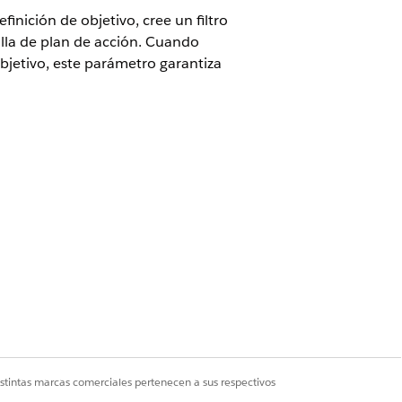
inición de objetivo, cree un filtro
illa de plan de acción. Cuando
objetivo, este parámetro garantiza
Cloud para Customer Engagement Add-on
strador comercial de Ciencias de la
ión.
istintas marcas comerciales pertenecen a sus respectivos