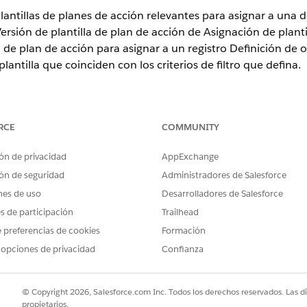
antillas de planes de acción relevantes para asignar a una def
sión de plantilla de plan de acción de Asignación de plant
a de plan de acción para asignar a un registro Definición de 
lantilla que coinciden con los criterios de filtro que defina.
ence
RCE
COMMUNITY
rise
y
Unlimited
con licencia Life Sciences Cloud, Life Sciences 
ón de privacidad
AppExchange
ciences Customer Engagement.
ón de seguridad
Administradores de Salesforce
ARIOS
nes de uso
Desarrolladores de Salesforce
es de participación
Trailhead
:
Conjunto de permisos Admini
vida
 preferencias de cookies
Formación
 opciones de privacidad
Confianza
busque y seleccione
Asignación de plantilla
de plan de acción.
nes
y, a continuación, seleccione
Versión de plantilla
de plan de acc
© Copyright 2026, Salesforce.com Inc. Todos los derechos reservados. Las d
eda, haga clic en
Mostrar configuración de
filtro.
propietarios.