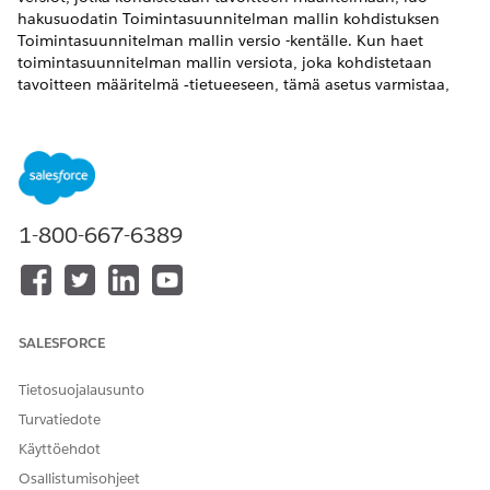
hakusuodatin Toimintasuunnitelman mallin kohdistuksen
Toimintasuunnitelman mallin versio -kentälle. Kun haet
toimintasuunnitelman mallin versiota, joka kohdistetaan
tavoitteen määritelmä ‐tietueeseen, tämä asetus varmistaa,
että näet vain määrittämiäsi suodatusehtoja vastaavat
malliversiot.
VAADITUT VERSIOT
Käytettävissä: Lightning Experiencessa
1-800-667-6389
Käytettävissä:
Enterprise
Edition- ja
Unlimited
Edition -
versioissa Life Sciences Cloudilla, Life Sciences Cloud for
Customer Engagement -lisäosalisenssillä ja Life Sciences
Customer Engagement -hallitulla paketilla.
SALESFORCE
TARVITTAVAT KÄYTTÖOIKEUDET
Tietosuojalausunto
Hakusuodattimen luominen:
Life Sciences Commercial
Turvatiedote
Admin -käyttöoikeusjoukko
Käyttöehdot
Etsi ja avaa Objektien hallinta -sivulta
Osallistumisohjeet
Toimintasuunnitelman mallin kohdistus
.