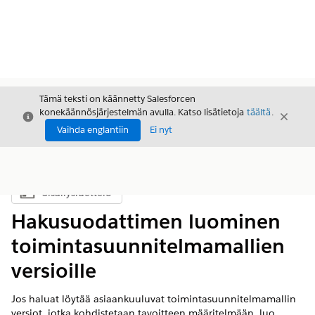
Tämä teksti on käännetty Salesforcen
konekäännösjärjestelmän avulla. Katso lisätietoja
täältä
.
Sulje
Sulje
Sulje
Vaihda englantiin
Ei nyt
Sisällysluettelo
Näytä sisällysluettelo
Hakusuodattimen luominen
toimintasuunnitelmamallien
versioille
Jos haluat löytää asiaankuuluvat toimintasuunnitelmamallin
versiot, jotka kohdistetaan tavoitteen määritelmään, luo