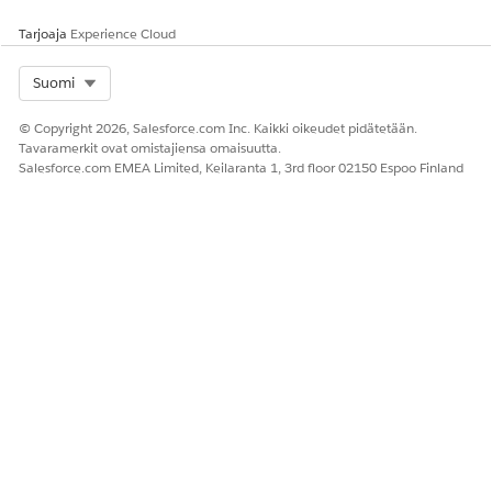
Tarjoaja
Experience Cloud
Select Org
Suomi
© Copyright 2026, Salesforce.com Inc. Kaikki oikeudet pidätetään.
Tavaramerkit ovat omistajiensa omaisuutta.
Salesforce.com EMEA Limited, Keilaranta 1, 3rd floor 02150 Espoo Finland