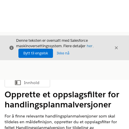
Denne teksten er oversatt med Salesforce
maskinoversettingssystem. Flere detaljer
her
.
Avslutt
Avslut
Avslutt
Bytt til engelsk
Ikke nå
Innhold
Vis innholdsfortegnelse
Opprette et oppslagsfilter for
handlingsplanmalversjoner
For å finne relevante handlingsplanmalversjoner som skal
tildeles en måldefinisjon, oppretter du et oppslagsfilter for
feltet Handlingsplanmalversjon for tildeling av