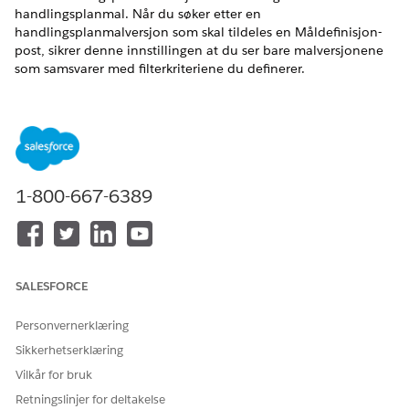
handlingsplanmal. Når du søker etter en
handlingsplanmalversjon som skal tildeles en Måldefinisjon-
post, sikrer denne innstillingen at du ser bare malversjonene
som samsvarer med filterkriteriene du definerer.
NØDVENDIGE UTGAVER
Tilgjengelig i Lightning Experience
Tilgjengelig i
Enterprise
og
Unlimited
Edition med Life
Sciences Cloud-lisens, Life Sciences Cloud for Customer
1-800-667-6389
Engagement-tillegg og den administrerte pakken Life
Sciences Customer Engagement.
NØDVENDIG BRUKERTILLATELSE
SALESFORCE
For å opprette et
Tillatelsessettet Life Sciences
oppslagsfilter:
Commercial Admin
Personvernerklæring
Sikkerhetserklæring
Finn og velg Tildeling av
handlingsplanmaler
fra
Objektbehandling.
Vilkår for bruk
Velg
Felt og relasjoner
, og velg deretter
Retningslinjer for deltakelse
Handlingsplanmalversjon
.