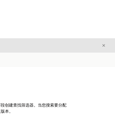
关闭
关闭
字段创建查找筛选器。当您搜索要分配
板版本。