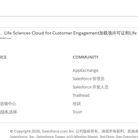
Life Sciences Cloud for Customer Engagement加载项许可证和Life
dition。
RCE
COMMUNITY
生命科学商业管理员权限集
AppExchange
动计划模板分配
。
Salesforce 管理员
计划模板版本
。
Salesforce 开发人员
Trailhead
筛选器设置
。
 首选项中心
培训
，选择
行动计划模板版本
，然后选择
行动计划模板版本：状态
。
的隐私选择
Trust
值。
© Copyright 2026, Salesforce.com Inc. 公司版权所有。保留所
动状态。
Salesforce, Inc. Salesforce Tower, 415 Mission Street, 3rd Floor, San Francis