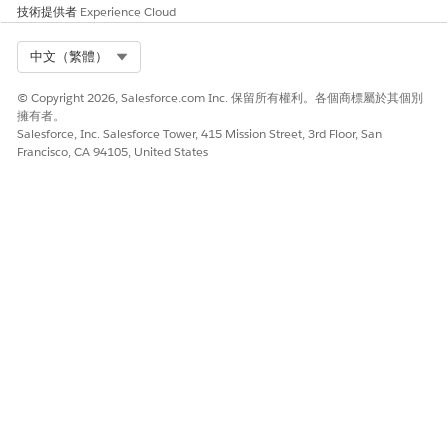
技術提供者
Experience Cloud
Select Org
中文（繁體）
© Copyright 2026, Salesforce.com Inc. 保留所有權利。各個商標屬於其個別
擁有者。
Salesforce, Inc. Salesforce Tower, 415 Mission Street, 3rd Floor, San
Francisco, CA 94105, United States