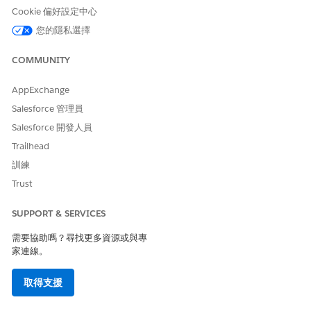
在「運算子」中,選取「
等於
」。
Cookie 偏好設定中心
輸入您要篩選範本版本所依據的狀態值。
您的隱私選擇
例如,輸入
。
已發佈
確認對應篩選已啟用。
COMMUNITY
儲存您的變更。
AppExchange
Salesforce 管理員
此文章是否解決您的問題？
Salesforce 開發人員
請讓我們知道，以便我們改進！
Trailhead
是
否
訓練
Trust
SUPPORT & SERVICES
需要協助嗎？尋找更多資源或與專
家連線。
取得支援