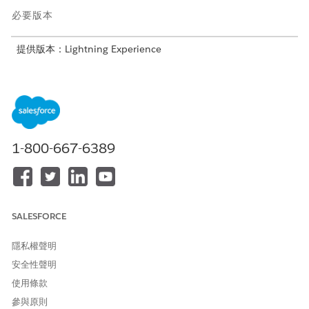
必要版本
提供版本：Lightning Experience
提供版本：具有 Life Sciences Cloud、Life Sciences Cloud for
Customer Engagement 附加元件授權和 Life Sciences
Customer Engagement 受管理封裝的
Enterprise
和
Unlimited
Edition。
1-800-667-6389
所需的使用者權限
若要建立對應篩選:
「Life Sciences 商業管理員」
權限集
進入「物件管理員」,尋找並選取「
動作計畫範本指派
」。
SALESFORCE
選取「
欄位與關係
」,然後選取「
動作計畫範本版本
」。
按一下「
編輯
」。
隱私權聲明
在「對應篩選」區段中,按一下「
顯示篩選設定
」。
安全性聲明
新增下列篩選條件。
使用條款
在「欄位」的「目前對應」下,選取「
動作計畫範本版本
」,
然後選取「
動作計畫範本版本:狀態
。
參與原則