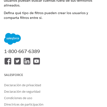
usuarios puedan buscar cuentas fuera de sus territorios
alineados.
Defina qué tipo de filtros pueden crear los usuarios y
comparta filtros entre sí.
Desde el Iniciador de aplicación, busque y seleccione
Consola de administrador
.
Seleccione
Listas y filtros
y, a continuación, seleccione
Filtros
.
Seleccione si aplicar la configuración a todos los perfiles
1-800-667-6389
de su organización o a un perfil específico.
En la sección Configuración general, personalice el
comportamiento del filtro.
Seleccione
Permitir a los usuarios crear filtros de
cuenta
de modo que los usuarios puedan crear filtros
SALESFORCE
de cuenta dinámicos.
Solo las cuentas con una dirección de punto de
Declaración de privacidad
contacto preferida válida dentro del territorio
aparecen en resultados de filtro dinámico.
Declaración de seguridad
Para permitir a los usuarios compartir filtros en la
Condiciones de uso
aplicación de escritorio, seleccione
Permitir a los
Directrices de participación
usuarios compartir filtros
.