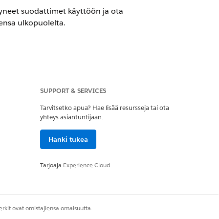
styneet suodattimet käyttöön ja ota
ensa ulkopuolelta.
SUPPORT & SERVICES
ttimia.
Tarvitsetko apua? Hae lisää resursseja tai ota
n osoite alueella.
yhteys asiantuntijaan.
 suodattimia
.
täminen
.
tella jaettuja tilejä niiden ulkopuolella,
Hanki tukea
evat
yhdistetyt tilit
), joka näyttää
Tarjoaja
Experience Cloud
ovelluksen kokoonpano
.
yneitä dynaamisia suodattimia muille
ettelossa, ota käyttöön vaaditut
rkit ovat omistajiensa omaisuutta.
pöytäversiossa ja