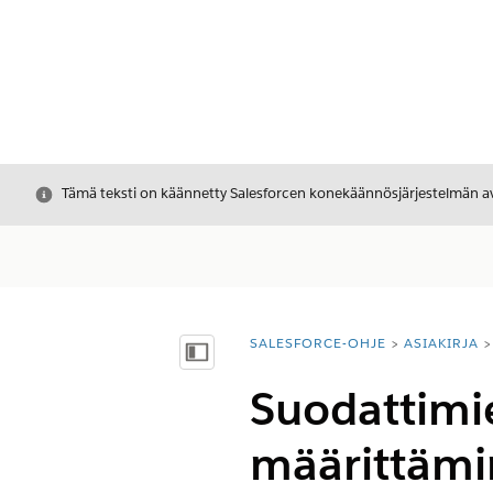
Sulje
Tämä teksti on käännetty Salesforcen konekäännösjärjestelmän avu
SALESFORCE-OHJE
ASIAKIRJA
Olet tässä:
Näytä sisällysluettelo
Suodattimie
määrittäm