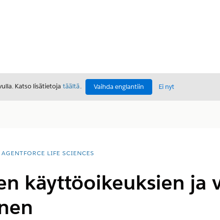
lla. Katso lisätietoja
täältä
.
Vaihda englantiin
Ei nyt
AGENTFORCE LIFE SCIENCES
n käyttöoikeuksien ja 
inen