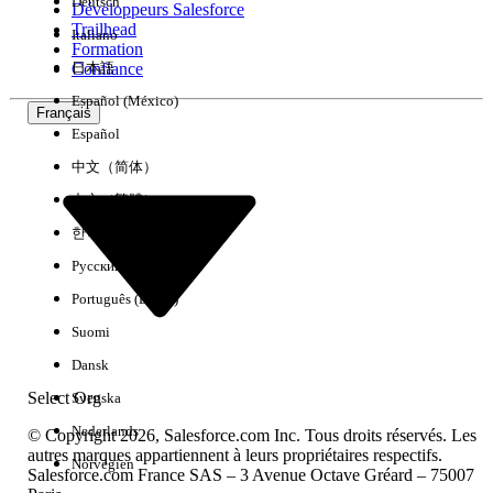
Deutsch
Développeurs Salesforce
Trailhead
Italiano
Expérience
Formation
Confiance
日本語
Español (México)
Français
Español
Effacer tout
Terminé
中文（简体）
中文（繁體）
한국어
Русский
Português (Brasil)
Suomi
Dansk
Select Org
Svenska
Nederlands
© Copyright 2026, Salesforce.com Inc. Tous droits réservés. Les
autres marques appartiennent à leurs propriétaires respectifs.
Norvégien
Salesforce.com France SAS – 3 Avenue Octave Gréard – 75007
Aucun résultat