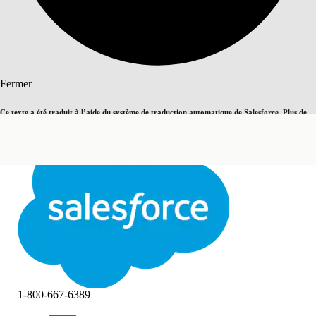
Rechercher
Fermer
Ce texte a été traduit à l’aide du système de traduction automatique de Salesforce. Plus de
Basculer vers la page en anglais
détails, consultez <
cette page
.
Pas maintenant
Fermer
Fermer
1-800-667-6389