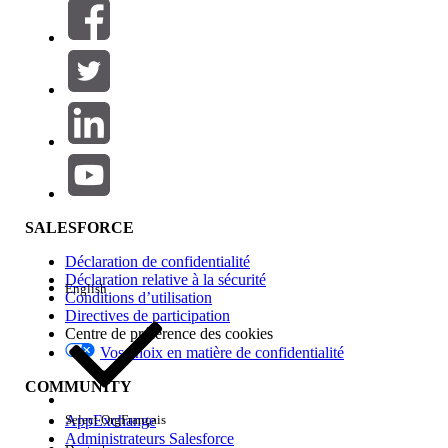
Filtres (0)
SÉLECTIONNER DES FILTRES
Ajouter
Gamme de produits
Impact des fonctionnalités
SALESFORCE
Déclaration de confidentialité
Déclaration relative à la sécurité
English
Conditions d’utilisation
Directives de participation
Centre de préférence des cookies
Vos choix en matière de confidentialité
Edition
COMMUNITY
AppExchange
Select Org
Français
Administrateurs Salesforce