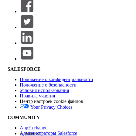
Фильтры (0)
ВЫБРАТЬ ФИЛЬТРЫ
Добавить
Область продуктов
Влияние на функции
SALESFORCE
Положение о конфиденциальности
Положение о безопасности
Условия использования
Правила участия
Центр настроек cookie-файлов
Your Privacy Choices
Версия
COMMUNITY
AppExchange
Администраторы Salesforce
Английский