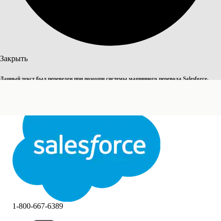
Поиск
Закрыть
Данный текст был переведен при помощи системы машинного перевода Salesforce.
Переключить на английский
Дополнительные сведения см.
здесь
.
Не сейчас
Закрыть
Закрыть
1-800-667-6389