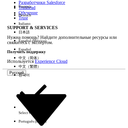
Разработчики Salesforce
Français
Trailhead
Возможности
Обучение
Deutsch
Trust
Italiano
SUPPORT & SERVICES
日本語
Нужна помощь? Найдите дополнительные ресурсы или
Очистить все
Готово
Español (México)
свяжитесь с экспертом.
Español
Получить поддержку
中文（简体）
Используется
Experience Cloud
中文（繁體）
Русский
한국어
Select Org
Русский
Português (Brasil)
Результаты отсутствуют