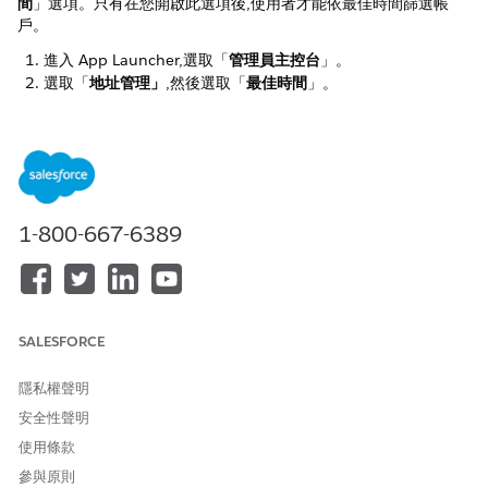
間
」選項。只有在您開啟此選項後,使用者才能依最佳時間篩選帳
戶。
進入 App Launcher,選取「
管理員主控台
」。
選取「
地址管理」
,然後選取「
最佳時間
」。
選取要將設定套用至您組織中的所有設定檔或特定設定檔。
在「一般設定」區段中,選取「
允許使用者依最佳時間篩選帳
戶
」。
儲存您的變更。
1-800-667-6389
此文章是否解決您的問題？
請讓我們知道，以便我們改進！
是
否
SALESFORCE
隱私權聲明
安全性聲明
使用條款
參與原則