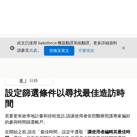
此文已使用 Salesforce 機器翻譯系統翻譯。更多詳細資料
結束
結束
結束
請參見
此處
。
切換至英文
不要現在
目錄
顯示目錄
設定篩選條件以尋找最佳造訪時
間
若要更有效率地計畫和排程造訪,請讓使用者依照醫療照護專家偏好
的參與時間篩選帳戶。
在開始之前,請在「最佳時間」設定中選取「
讓使用者編輯其最佳時