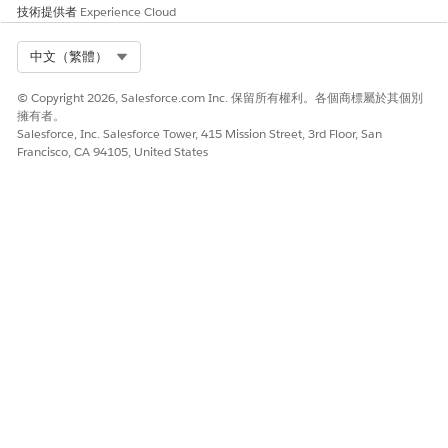
技術提供者
Experience Cloud
Select Org
中文（繁體）
© Copyright 2026, Salesforce.com Inc. 保留所有權利。各個商標屬於其個別
擁有者。
Salesforce, Inc. Salesforce Tower, 415 Mission Street, 3rd Floor, San
Francisco, CA 94105, United States