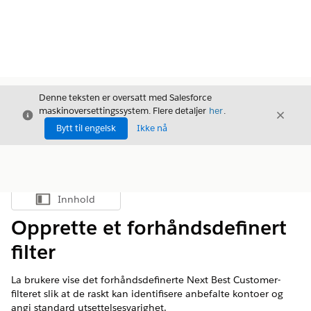
Denne teksten er oversatt med Salesforce
maskinoversettingssystem. Flere detaljer
her
.
Avslutt
Avslut
Avslutt
Bytt til engelsk
Ikke nå
Innhold
Vis innholdsfortegnelse
Opprette et forhåndsdefinert
filter
La brukere vise det forhåndsdefinerte Next Best Customer-
filteret slik at de raskt kan identifisere anbefalte kontoer og
angi standard utsettelsesvarighet.