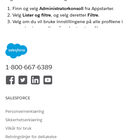
Finn og velg
Administratorkonsoll
fra Appstarter.
Velg
Lister og filtre
, og velg deretter
Filtre
.
Velg om du vil bruke innstillingene på alle profilene i
organisasjonen eller på en bestemt profil.
Velg
La brukere vise neste beste kundefilter
under Next
Best Customer Settings (Neste beste kundeinnstillinger).
Hvis du vil angi hvor mange dager en utsatt konto skal slås
av, skriver du inn et tall i feltet
Dager som skal avsluttes
.
Lagre endringene.
1-800-667-6389
Konfigurer filteret for en aktivitetsplan. Se
Konfigurere
rangeringer, lister og filtre for aktivitetsplaner
.
SALESFORCE
HJALP DENNE ARTIKKELEN MED Å LØSE PROBLEMET DITT?
La oss få vite det slik at vi kan forbedre!
Personvernerklæring
Sikkerhetserklæring
Ja
Nei
Vilkår for bruk
Retningslinjer for deltakelse