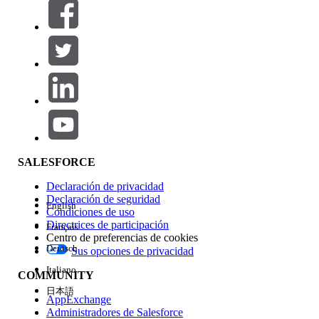
Filtros (0)
SELECCIONAR FILTROS
Agregar
Área de productos
Repercusión de función
SALESFORCE
Declaración de privacidad
Declaración de seguridad
English
Condiciones de uso
Directrices de participación
Français
Centro de preferencias de cookies
Deutsch
Sus opciones de privacidad
Edición
Italiano
COMMUNITY
日本語
AppExchange
Administradores de Salesforce