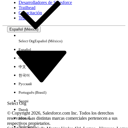
Desarrolladores de Salesforce
Trailhead
Experiencia
Capacitación
Trust
Español (México)
Borrar todo
Listo
Select Org
Español (México)
Español
中文（简体）
中文（繁體）
한국어
Русский
Português (Brasil)
Suomi
Select Org
Dansk
© Copyright 2026, Salesforce.com Inc. Todos los derechos
reservados. Las distintas marcas comerciales pertenecen a sus
Svenska
respectivos propietarios.
No hay resultados
Nederlands