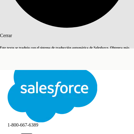
Buscar
Cerrar
Este texto se tradujo con el sistema de traducción automática de Salesforce. Obtenga más
Cambiar a inglés
Ahora no
detalles
aquí
.
Cerrar
Cerrar
1-800-667-6389