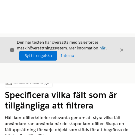
Den här texten har översatts med Salesforces
maskinöversättningssystem. Mer information
här
.
Stäng
Stäng
Stäng
Byt till engelska
Inte nu
Innehållsförteckningar
Visa innehållsförteckning
Specificera vilka fält som är
tillgängliga att filtrera
Håll kontofilterkriterier relevanta genom att styra vilka fält
användare kan använda när de skapar kontofilter. Skapa en
fältuppsättning för varje objekt som stöds för att begränsa de