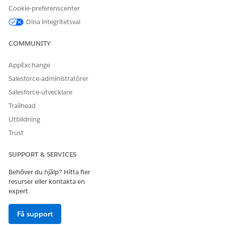
Välj om du vill tillämpa inställningarna för alla profiler i
Cookie-preferenscenter
din organisation eller för en specifik profil.
Dina integritetsval
I sektionen Tillgängliga fält, välj en fältuppsättning för
varje objekt för att specificera vilka fält användare kan
COMMUNITY
använda när de skapar kontofilter.
Spara dina ändringar.
AppExchange
Salesforce-administratörer
Salesforce-utvecklare
LÖSTE DENNA ARTIKEL DITT PROBLEM?
Trailhead
Berätta för oss vad vi kan förbättra!
Utbildning
Ja
Nej
Trust
SUPPORT & SERVICES
Behöver du hjälp? Hitta fler
resurser eller kontakta en
expert.
Få support