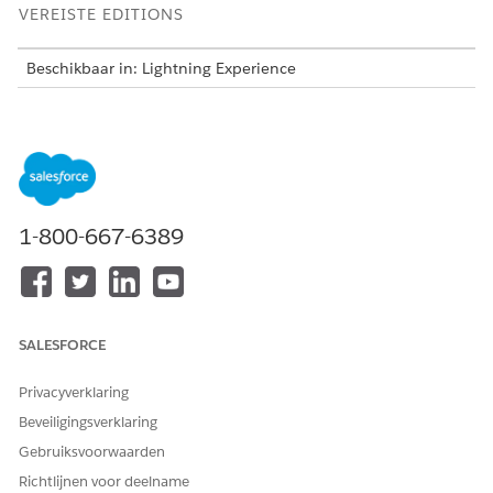
VEREISTE EDITIONS
Beschikbaar in: Lightning Experience
Beschikbaar in:
Enterprise
en
Unlimited
Edition met Life
Sciences Cloud, Life Sciences Cloud voor Customer
Engagement Add-on-licentie en het beheerde pakket Life
Sciences Customer Engagement.
VEREISTE GEBRUIKERSMACHTIGINGEN
1-800-667-6389
Snelle acties voor insights
Machtigingenset
beheren:
Commercieel beheerder Life
Sciences
Schakel mobielspecifieke instellingen in voor Medical
SALESFORCE
Insights.
Zoek en selecteer vanuit Set-up de app
Life Sciences
Privacyverklaring
Commercial
in het vak Snel zoeken.
Beveiligingsverklaring
Klik op
Admin Console
en vervolgens op
Insights
.
Gebruiksvoorwaarden
Klik op de pagina Set-up van Insights op
Instellingen
voor Insights
.
Richtlijnen voor deelname