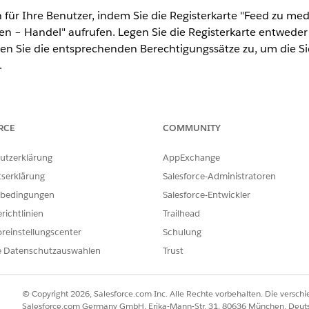
für Ihre Benutzer, indem Sie die Registerkarte "Feed zu mediz
 – Handel" aufrufen. Legen Sie die Registerkarte entweder 
sen Sie die entsprechenden Berechtigungssätze zu, um die S
.
ence
RCE
COMMUNITY
nlimited
Edition mit Life Sciences Cloud, der Add-On-Lizenz "Life
utzerklärung
AppExchange
fe Sciences Customer Engagement".
tserklärung
Salesforce-Administratoren
ERFORDERLICHE BENUTZERBERECHTIGUNGEN
bedingungen
Salesforce-Entwickler
richtlinien
Trailhead
ktionen:
Berechtigungssatz "Commerci
Biowissenschaften)
reinstellungscenter
Schulung
e Datenschutzauswahlen
Trust
e "Feed zu medizinischen Statistiken" für Benutzer, indem Sie Profile
 im Feld "Schnellsuche" nach
Profile
und wählen Sie diese Option a
ofil, dem Sie die Registerkarteneinstellungen hinzufügen möchten,
© Copyright 2026, Salesforce.com Inc. Alle Rechte vorbehalten. Die versch
rbeiter.
Salesforce.com Germany GmbH, Erika-Mann-Str. 31, 80636 München, Deut