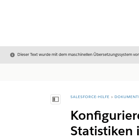
Schließen
Dieser Text wurde mit dem maschinellen Übersetzungssystem von S
SALESFORCE-HILFE
DOKUMENT
Sie befinden sich hier:
Inhalt anzeigen
Konfigurier
Statistiken