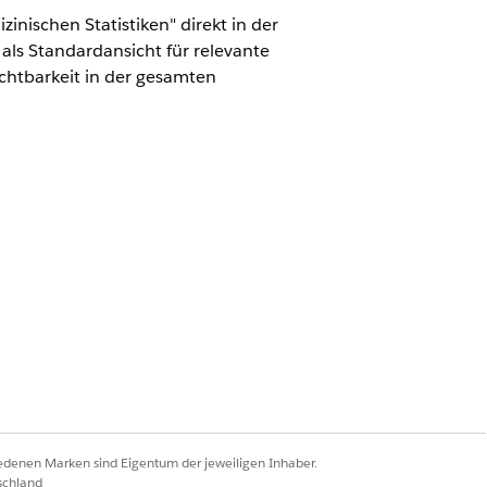
inischen Statistiken" direkt in der
als Standardansicht für relevante
ichtbarkeit in der gesamten
 Sciences Cloud für Kundenengagement"
al Admin" (Handelsadministrator für
 konfigurieren.
us.
 auf
Bearbeiten
.
iedenen Marken sind Eigentum der jeweiligen Inhaber.
schland