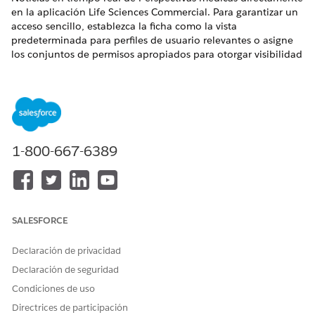
en la aplicación Life Sciences Commercial. Para garantizar un
acceso sencillo, establezca la ficha como la vista
predeterminada para perfiles de usuario relevantes o asigne
los conjuntos de permisos apropiados para otorgar visibilidad
en la aplicación.
EDICIONES NECESARIAS
Disponible en: Lightning Experience
1-800-667-6389
Disponible en: Ediciones
Enterprise
y
Unlimited
con
licencia Life Sciences Cloud, Life Sciences Cloud para
Customer Engagement Add-on y el paquete gestionado Life
Sciences Customer Engagement.
SALESFORCE
PERMISOS DE USUARIO NECESARIOS
Para gestionar acciones
Conjunto de permisos
Declaración de privacidad
rápidas de perspectivas:
Administrador comercial de
Declaración de seguridad
Ciencias de la vida
Condiciones de uso
Convierta la ficha Noticias en tiempo real de Perspectivas
Directrices de participación
médicas para usuarios configurando Perfiles.