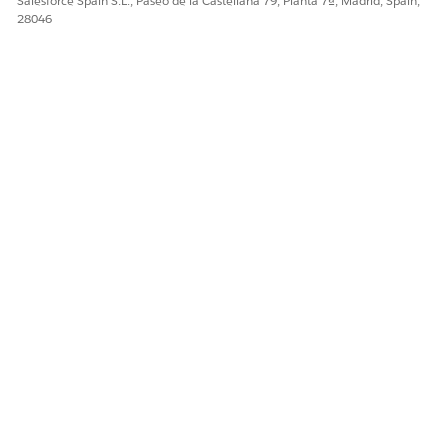
Salesforce Spain S.L., Paseo de la Castellana 79, Planta 7ª, Madrid, Spain,
28046
¿RESOLVIÓ ESTE ARTÍCULO SU PROBLEMA?
¡Háganos saber cómo podemos mejorar!
Sí
No