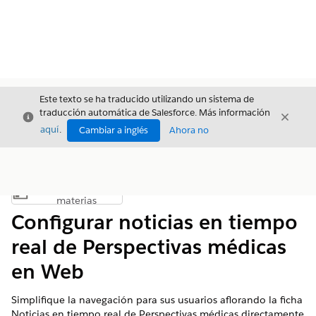
Este texto se ha traducido utilizando un sistema de
traducción automática de Salesforce. Más información
Cerrar
Cerrar
Cerrar
aquí
.
Cambiar a inglés
Ahora no
Índice de
Mostrar índice de materias
materias
Configurar noticias en tiempo
real de Perspectivas médicas
en Web
Simplifique la navegación para sus usuarios aflorando la ficha
Noticias en tiempo real de Perspectivas médicas directamente