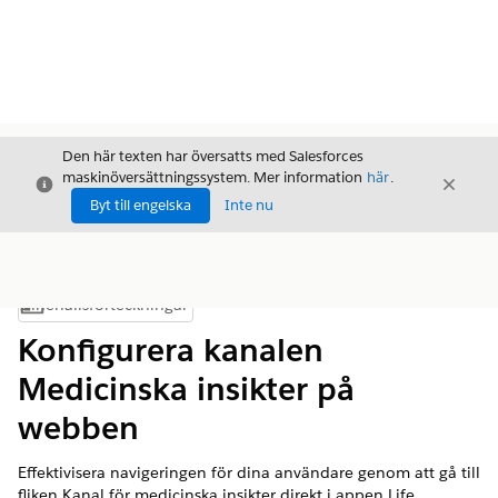
Den här texten har översatts med Salesforces
maskinöversättningssystem. Mer information
här
.
Stäng
Stäng
Stäng
Byt till engelska
Inte nu
Innehållsförteckningar
Visa innehållsförteckning
Konfigurera kanalen
Medicinska insikter på
webben
Effektivisera navigeringen för dina användare genom att gå till
fliken Kanal för medicinska insikter direkt i appen Life