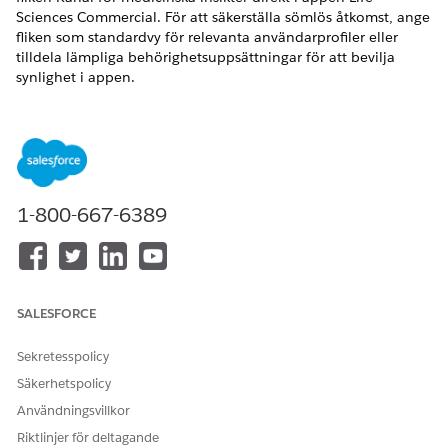
Sciences Commercial. För att säkerställa sömlös åtkomst, ange
fliken som standardvy för relevanta användarprofiler eller
tilldela lämpliga behörighetsuppsättningar för att bevilja
synlighet i appen.
VERSIONER SOM KRÄVS
Tillgängliga i: Lightning Experience
Tillgängliga i:
Enterprise
och
Unlimited
Editions med
tilläggslicensen Life Sciences Cloud för kundengagemang
1-800-667-6389
och det hanterade paketet Life Sciences Kundengagemang.
ANVÄNDARBEHÖRIGHETER SOM KRÄVS
Hantera snabbåtgärder för
Behörighetsuppsättningen
SALESFORCE
insikter:
Life Sciences Commercial
Admin
Sekretesspolicy
Säkerhetspolicy
Gå till fliken Kanal för medicinska insikter för användare
genom att konfigurera Profiler.
Användningsvillkor
Sök fram och öppna
Profiler
i rutan Snabbsökning i
Riktlinjer för deltagande