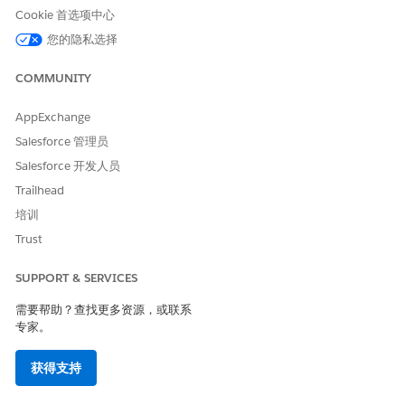
eaction
Cookie 首选项中心
DbSchema_Medic
数据
NA
您的隐私选择
alInsight
COMMUNITY
DbSchema_Medic
数据
AccountId IN
alInsightAccount
(SELECT
AppExchange
AccountId FROM
ProviderAcctTerrit
Salesforce 管理员
oryInfo WHERE
Salesforce 开发人员
IsAvailableOffline
= true AND
Trailhead
Territory2Id =
培训
'{USER.TERRITORY
ID}')
Trust
DbSchema_Medic
数据
ProductId IN（从
SUPPORT & SERVICES
alInsightProduct
ProductTerrDtlAva
ilability 中选择
需要帮助？查找更多资源，或联系
ProductId，其中
专家。
TerritoryId =
{USER.TERRITORYI
D} AND IsActive =
获得支持
true ）和
ProductId NOT