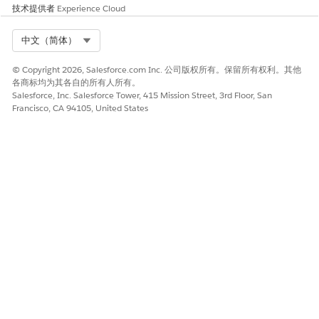
IN（从
技术提供者
Experience Cloud
ProductTerritoryA
vailability 中选择
Select Org
中文（简体）
ProductId，其中
TerritoryId =
© Copyright 2026, Salesforce.com Inc. 公司版权所有。保留所有权利。其他
{USER.TERRITORYI
各商标均为其各自的所有人所有。
D} AND
Salesforce, Inc. Salesforce Tower, 415 Mission Street, 3rd Floor, San
AlignmentType =
Francisco, CA 94105, United States
'Territory
Exclusion' AND
UsageType = 'Life
Sciences' AND
Status = 'Active' ）
DbSchema_Subje
数据
NA
ct
DbSchema_Subje
数据
AssignmentId IN
ctAssignment
(SELECT Id FROM
MedicalInsight )