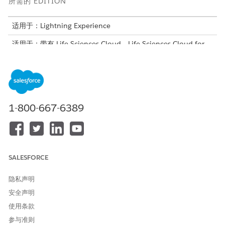
所需的 EDITION
适用于：Lightning Experience
适用于：带有 Life Sciences Cloud、Life Sciences Cloud for
Customer Engagement、Agentforce for Life Sciences
Cloud、Einstein GPT 提示生成器和 Einstein GPT 平台加载项
许可证的 Enterprise 和 Unlimited Edition，以及 Life Sciences
Customer Engagement 受管软件包。
在配置 DBSchema 记录时，请确保将其分配到将使用见解的简档，
1-800-667-6389
例如组织的字段和管理员简档。
以下是用于管理医疗见解的对象列表。
对象
类型
其中条款
SALESFORCE
DbSchema_GoalD
数据
NA
efinition
隐私声明
安全声明
DbSchema_GoalA
数据
NA
ssignment
使用条款
DbSchema_UserR
数据
NA
参与准则