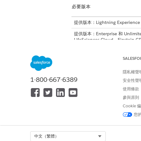
必要版本
提供版本：Lightning Experience
提供版本：Enterprise 和 Unlimited 
LifeSciences Cloud、Einste
設定 DBSchema 記錄時
SALESFO
以下是用於管理「醫療洞察」
隱私權聲
物件
1-800-667-6389
安全性聲
DbSchema_GoalDefinition
使用條款
參與原則
DbSchema_GoalAssignment
Cookie
DbSchema_UserReaction
您
DbSchema_MedicalInsight
DbSchema_MedicalInsightAcco
Select Org
中文（繁體）