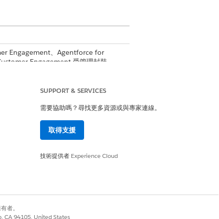
mer Engagement、Agentforce for
s Customer Engagement 受管理封裝。
和管理員設定檔。
SUPPORT & SERVICES
需要協助嗎？尋找更多資源或與專家連線。
句
取得支援
技術提供者
Experience Cloud
別擁有者。
ntId IN (SELECT AccountId FROM
co, CA 94105, United States
derAcctTerritoryInfo WHERE