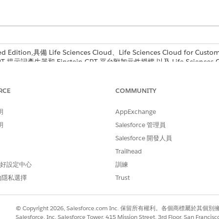
Edition,具備 Life Sciences Cloud、Life Sciences Cloud for Custo
in GPT 提示詞產生器和 Einstein GPT 平台附加元件授權,以及 Life Science
,請確保這些記錄已指派給將使用「洞察」的設定檔,例如組織的欄位
RCE
COMMUNITY
的物件清單。
明
AppExchange
類型
其中子
明
Salesforce 管理員
資料
NA
Salesforce 開發人員
Trailhead
資料
NA
 偏好設定中心
訓練
資料
NA
的隱私選擇
Trust
資料
NA
unt
© Copyright 2026, Salesforce.com Inc. 保留所有權利。各個商標屬於其個
資料
Accou
Salesforce, Inc. Salesforce Tower, 415 Mission Street, 3rd Floor, San Francis
Provi