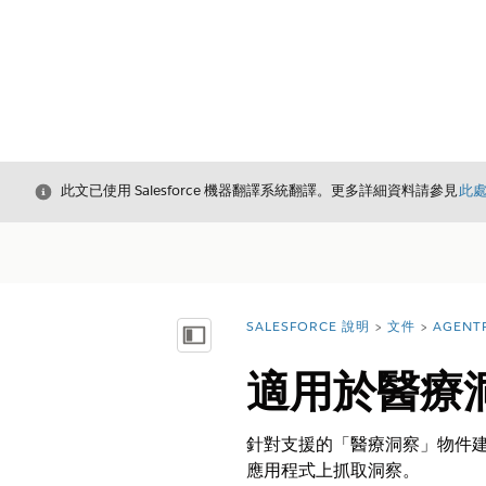
結束
此文已使用 Salesforce 機器翻譯系統翻譯。更多詳細資料請參見
此
SALESFORCE 說明
文件
AGENT
您位於此處：
顯示目錄
適用於醫療
針對支援的「醫療洞察」物件建立物
應用程式上抓取洞察。