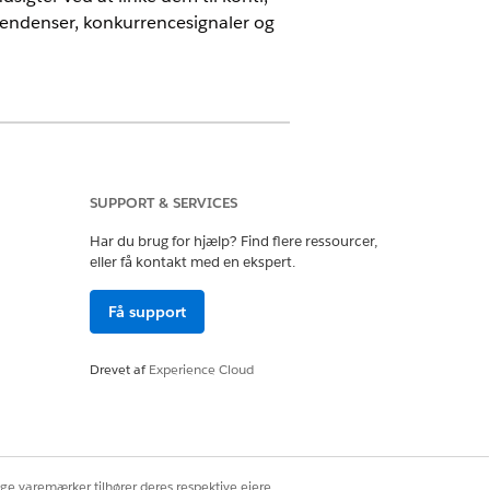
e tendenser, konkurrencesignaler og
 Customer Engagement-
SUPPORT & SERVICES
Har du brug for hjælp? Find flere ressourcer,
eller få kontakt med en ekspert.
or at blive informeret. Find
Få support
 indsigter ved brug af tags for at
tielle risici i de seneste
Drevet af
Experience Cloud
dnede tags automatisk. Men valg af et
ige varemærker tilhører deres respektive ejere.