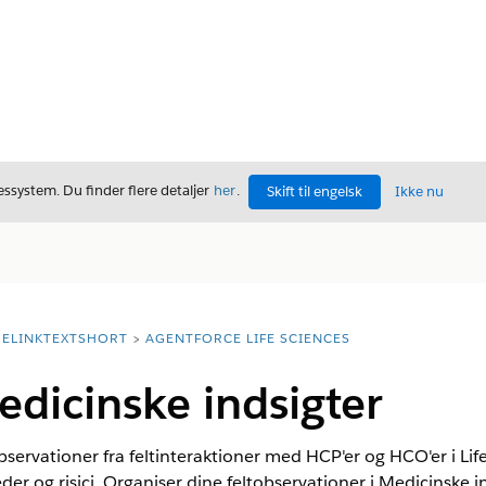
ssystem. Du finder flere detaljer
her
.
Skift til engelsk
Ikke nu
ELINKTEXTSHORT
AGENTFORCE LIFE SCIENCES
edicinske indsigter
observationer fra feltinteraktioner med HCP'er og HCO'er i Li
der og risici. Organiser dine feltobservationer i Medicinske in