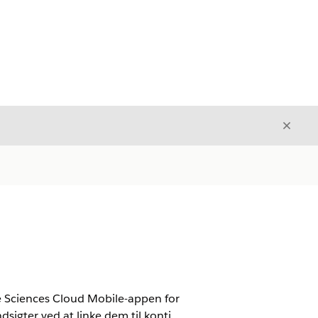
Luk
Luk
fe Sciences Cloud Mobile-appen for
dsigter ved at linke dem til konti,