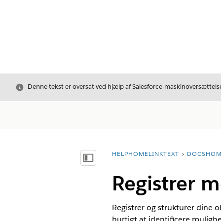
Luk
Denne tekst er oversat ved hjælp af Salesforce-maskinoversættelse
HELPHOMELINKTEXT
DOCSHOM
breadcrumbDescription
Vis indholdsfortegnelse
Registrer m
Registrer og strukturer dine 
hurtigt at identificere mulighe