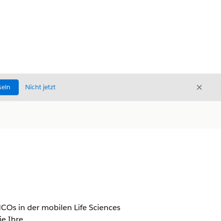
Schli
seln
Nicht jetzt
Schließ
COs in der mobilen Life Sciences
ie Ihre