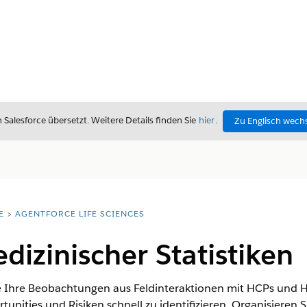
alesforce übersetzt. Weitere Details finden Sie
hier
.
Zu Englisch wech
E
AGENTFORCE LIFE SCIENCES
dizinischer Statistiken
ie Ihre Beobachtungen aus Feldinteraktionen mit HCPs und H
ties und Risiken schnell zu identifizieren. Organisieren S