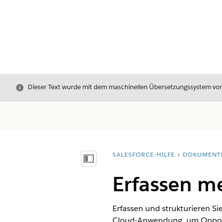
Schließen
Dieser Text wurde mit dem maschinellen Übersetzungssystem von S
SALESFORCE-HILFE
DOKUMENT
Sie befinden sich hier:
Inhalt anzeigen
Erfassen me
Erfassen und strukturieren S
Cloud-Anwendung, um Opportuni