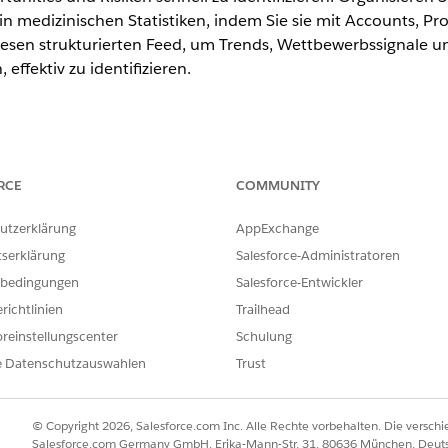
medizinischen Statistiken, indem Sie sie mit Accounts, Pro
iesen strukturierten Feed, um Trends, Wettbewerbssignale
effektiv zu identifizieren.
ence
RCE
COMMUNITY
nlimited
Edition mit Life Sciences Cloud und der Add-On-Lizenz "Lif
utzerklärung
AppExchange
tserklärung
Salesforce-Administratoren
bedingungen
Salesforce-Entwickler
iken an und interagieren Sie mit ihnen, die von anderen Kol
richtlinien
Trailhead
em Laufenden zu bleiben. Mit der Suchleiste nach Name ode
reinstellungscenter
Schulung
Filtern und sortieren Sie Statistiken mithilfe von Tags, um sic
e Datenschutzauswahlen
Trust
 ist. Identifizieren Sie mithilfe von Statistiken Opportunitie
© Copyright 2026, Salesforce.com Inc. Alle Rechte vorbehalten. Die versch
Salesforce.com Germany GmbH, Erika-Mann-Str. 31, 80636 München, Deut