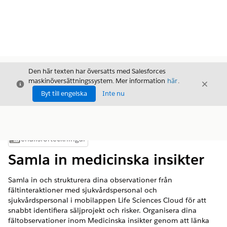
Den här texten har översatts med Salesforces
maskinöversättningssystem. Mer information
här
.
Stäng
Stäng
Stäng
Byt till engelska
Inte nu
Innehållsförteckningar
Visa innehållsförteckning
Samla in medicinska insikter
Samla in och strukturera dina observationer från
fältinteraktioner med sjukvårdspersonal och
sjukvårdspersonal i mobilappen Life Sciences Cloud för att
snabbt identifiera säljprojekt och risker. Organisera dina
fältobservationer inom Medicinska insikter genom att länka