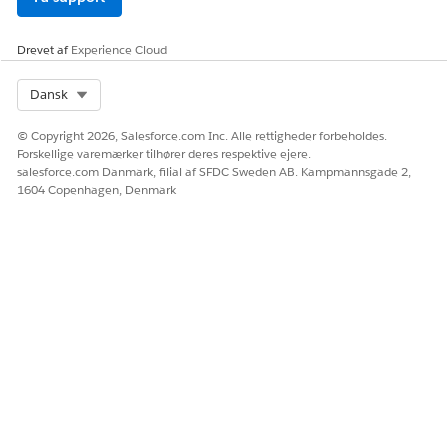
fra eksterne og tredjepartsapps, skal du huske på disse
overvejelser.
Drevet af
Experience Cloud
Select Org
Dansk
LØSTE DENNE ARTIKEL DIT PROBLEM?
© Copyright 2026, Salesforce.com Inc. Alle rettigheder forbeholdes.
Giv os besked, så vi kan forbedre os!
Forskellige varemærker tilhører deres respektive ejere.
salesforce.com Danmark, filial af SFDC Sweden AB. Kampmannsgade 2,
1604 Copenhagen, Denmark
Ja
Nej