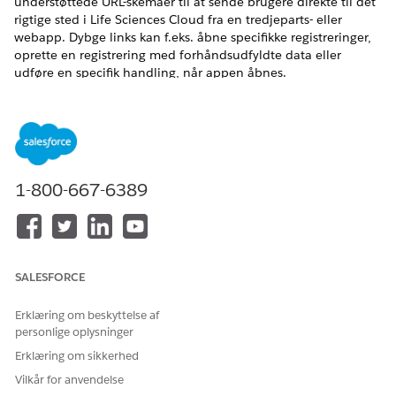
understøttede URL-skemaer til at sende brugere direkte til det
rigtige sted i Life Sciences Cloud fra en tredjeparts- eller
webapp. Dybge links kan f.eks. åbne specifikke registreringer,
oprette en registrering med forhåndsudfyldte data eller
udføre en specifik handling, når appen åbnes.
EDITIONSHEADING
Tilgængelig i: Lightning Experience
Tilgængelig i:
Enterprise
og
Unlimited
Edition med Life
1-800-667-6389
Sciences Cloud, Life Sciences Cloud for Customer
Engagement-tilføjelsesprogramlicens og den
administrerede pakke Life Sciences Customer Engagement.
Med Salesforce-understøttede URL-skemaer kan dine brugere
åbne Life Sciences Cloud Mobile-appen og udføre en af flere
SALESFORCE
handlinger.
Erklæring om beskyttelse af
Vis en specifik registrering.
personlige oplysninger
Opret eller opdater en registrering med forhåndsudfyldte
Erklæring om sikkerhed
data.
Åbn en bestemt fane i Life Sciences Cloud.
Vilkår for anvendelse
Start en handling på en bestemt registreringsside.