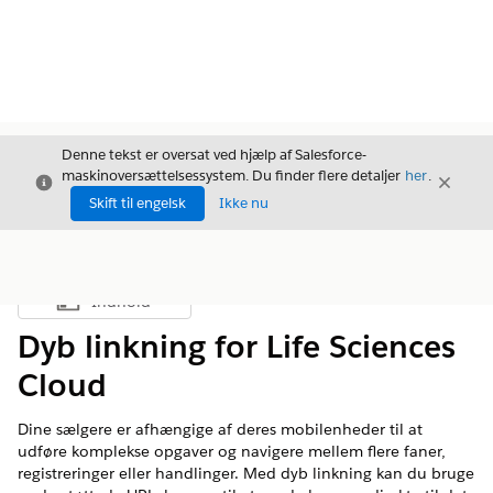
Denne tekst er oversat ved hjælp af Salesforce-
maskinoversættelsessystem. Du finder flere detaljer
her
.
Luk
Luk
Luk
Skift til engelsk
Ikke nu
Indhold
Vis indholdsfortegnelse
Dyb linkning for Life Sciences
Cloud
Dine sælgere er afhængige af deres mobilenheder til at
udføre komplekse opgaver og navigere mellem flere faner,
registreringer eller handlinger. Med dyb linkning kan du bruge