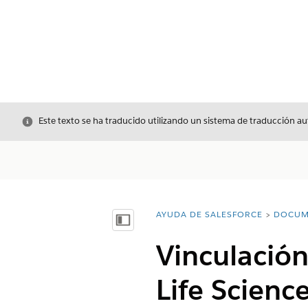
Cerrar
Este texto se ha traducido utilizando un sistema de traducción a
AYUDA DE SALESFORCE
DOCUM
Usted está aquí:
Mostrar índice de materias
Vinculación
Life Scienc