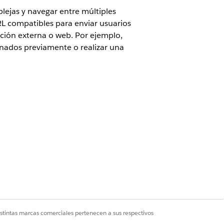
plejas y navegar entre múltiples
RL compatibles para enviar usuarios
ación externa o web. Por ejemplo,
lenados previamente o realizar una
Cloud para Customer Engagement Add-on
 móvil Life Sciences Cloud y
istintas marcas comerciales pertenecen a sus respectivos