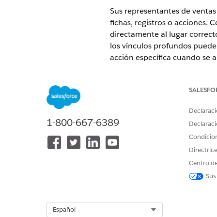
Sus representantes de ventas 
fichas, registros o acciones.
directamente al lugar correct
los vínculos profundos pueden
acción específica cuando se ab
EDICIONES NECESARIAS
SALESFO
Disponible en: Lightning Experi
Declaraci
Disponible en: Ediciones
Enterp
1-800-667-6389
Declaraci
y el paquete gestionado Life S
Condicio
Con esquemas de URL compatibl
Directric
realizar una de las varias acci
Centro de
Visualice un registro específic
Sus
Cree o actualice un registro 
Abra una ficha específica en l
Inicie una acción en una pági
Select Org
Español
Cree un correo electrónico co