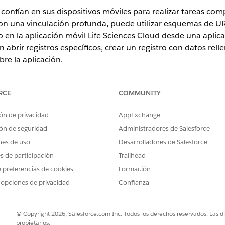
confían en sus dispositivos móviles para realizar tareas com
 Con una vinculación profunda, puede utilizar esquemas de U
o en la aplicación móvil Life Sciences Cloud desde una aplic
 abrir registros específicos, crear un registro con datos rel
re la aplicación.
RCE
COMMUNITY
ence
ón de privacidad
AppExchange
rise
y
Unlimited
con licencia Life Sciences Cloud, Life Sciences 
ón de seguridad
Administradores de Salesforce
ciences Customer Engagement.
nes de uso
Desarrolladores de Salesforce
es con Salesforce, sus usuarios pueden abrir la aplicación
es de participación
Trailhead
ones.
 preferencias de cookies
Formación
o.
 opciones de privacidad
Confianza
con datos rellenados previamente.
a aplicación móvil Life Sciences Cloud.
na de registro específica.
© Copyright 2026, Salesforce.com Inc. Todos los derechos reservados. Las d
n una plantilla de correo electrónico predefinida y destinatarios.
propietarios.