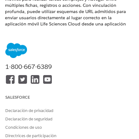
múltiples fichas, registros o acciones. Con vinculación
profunda, puede utilizar esquemas de URL admitidos para
enviar usuarios directamente al lugar correcto en la
aplicación móvil Life Sciences Cloud desde una aplicación
externa o web. Por ejemplo, los vínculos profundos pueden
abrir registros específicos, crear un registro con datos
rellenados previamente o realizar una acción específica
cuando se abre la aplicación.
EDICIONES NECESARIAS
1-800-667-6389
Disponible en: Lightning Experience
Disponible en: Ediciones
Enterprise
y
Unlimited
con
licencia complementaria Life Sciences Cloud, Life Sciences
Cloud para Customer Engagement y el paquete gestionado
SALESFORCE
Life Sciences Customer Engagement.
Declaración de privacidad
Con esquemas de URL compatibles con Salesforce, sus
Declaración de seguridad
usuarios pueden abrir la aplicación móvil Life Sciences Cloud
y realizar una de varias acciones.
Condiciones de uso
Directrices de participación
Visualice un registro específico.