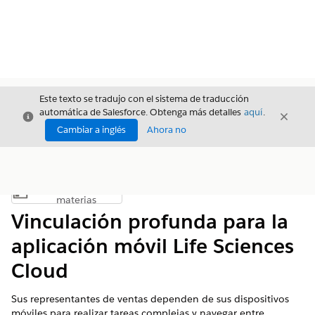
Este texto se tradujo con el sistema de traducción
automática de Salesforce. Obtenga más detalles
aquí
.
Cerrar
Cerrar
Cerrar
Cambiar a inglés
Ahora no
Índice de
Mostrar índice de materias
materias
Vinculación profunda para la
aplicación móvil Life Sciences
Cloud
Sus representantes de ventas dependen de sus dispositivos
móviles para realizar tareas complejas y navegar entre