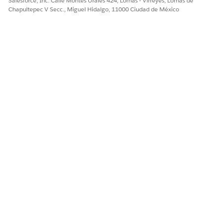
Salesforce, Inc. Calle Montes Urales 424, Lomas - Virreyes, Lomas de
esquemas de URL para visitas. Los vínculos profundos
Chapultepec V Secc., Miguel Hidalgo, 11000 Ciudad de México
para visitas admiten acciones como abrir la página
Implicación de visita para crear o modificar una visita.
Consideraciones sobre vínculos profundos de ciencias de
la vida
Cuando cree vínculos profundos para abrir la aplicación
móvil Life Sciences Cloud desde aplicaciones externas y
externas, tenga en cuenta estas consideraciones.
¿RESOLVIÓ ESTE ARTÍCULO SU PROBLEMA?
¡Háganos saber cómo podemos mejorar!
Sí
No