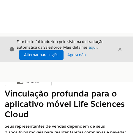
Este texto foi traduzido pelo sistema de tradução
automática da Salesforce. Mais detalhes
aqui
.
Fechar
Fecha
Fechar
Alternar para inglês
Agora não
Índice
Mostrar índice
Vinculação profunda para o
aplicativo móvel Life Sciences
Cloud
Seus representantes de vendas dependem de seus
dispositivos móveis para realizar tarefas complexas e navegar