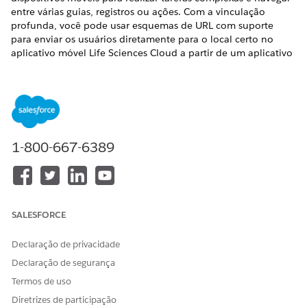
entre várias guias, registros ou ações. Com a vinculação
profunda, você pode usar esquemas de URL com suporte
para enviar os usuários diretamente para o local certo no
aplicativo móvel Life Sciences Cloud a partir de um aplicativo
da Web ou de terceiros. Por exemplo, links profundos podem
abrir registros específicos, criar um registro com dados pré-
preenchidos ou realizar uma ação específica quando o
aplicativo é aberto.
EDIÇÕES OBRIGATÓRIAS
1-800-667-6389
Disponível em: Lightning Experience
Disponível em: Edições
Enterprise
e
Unlimited
com a
licença Life Sciences Cloud, o complemento Life Sciences
Cloud para Engajamento do cliente e o pacote gerenciado
SALESFORCE
Engajamento do cliente das ciências da vida.
Declaração de privacidade
Com esquemas de URL compatíveis com o Salesforce, seus
Declaração de segurança
usuários podem abrir o aplicativo móvel Life Sciences Cloud e
executar uma das várias ações.
Termos de uso
Diretrizes de participação
Visualize um registro específico.