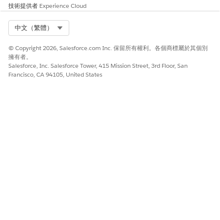
是
否
技術提供者
Experience Cloud
Select Org
中文（繁體）
© Copyright 2026, Salesforce.com Inc. 保留所有權利。各個商標屬於其個別
擁有者。
Salesforce, Inc. Salesforce Tower, 415 Mission Street, 3rd Floor, San
Francisco, CA 94105, United States