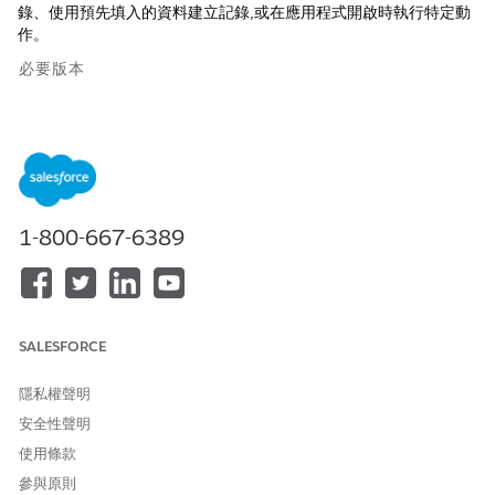
錄、使用預先填入的資料建立記錄,或在應用程式開啟時執行特定動
作。
必要版本
提供版本：Lightning Experience
提供版本：具有 Life Sciences Cloud、Life Sciences Cloud for
Customer Engagement 附加元件授權和 Life Sciences
Customer Engagement 受管理封裝的
Enterprise
和
Unlimited
Edition。
1-800-667-6389
透過 Salesforce 支援的 URL 架構,您的使用者可以開啟 Life
Sciences Cloud 行動應用程式,並執行數個動作的其中一個動作。
檢視特定記錄。
SALESFORCE
使用預先填入的資料建立或更新記錄。
在 Life Sciences Cloud 行動應用程式中開啟特定索引標籤。
隱私權聲明
在特定記錄頁面上開始動作。
使用預先定義的電子郵件範本與收件者建立電子郵件。
安全性聲明
使用條款
Life Sciences 深入連結僅適用於擁有該動作、記錄或應用程式區域
正確存取權的使用者。如果未經驗證的使用者點選深度連結,則會前
參與原則