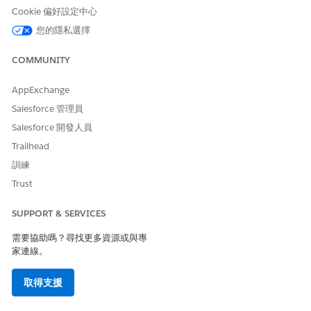
往登入頁面。當應用程式鎖定時,系統會提示使用者輸入其 PIN。使
Cookie 偏好設定中心
用者登入或輸入其 PIN 碼後,必須再次點選連結才能檢視連結的頁
您的隱私選擇
面。
生命科學的深度連結格式
COMMUNITY
在 iOS 上使用 Life Sciences Cloud 行動應用程式的預先定義
URL 架構。
AppExchange
造訪的深度連結
Salesforce 管理員
Life Sciences Cloud 行動應用程式支援更多造訪的 URL 架構。
Salesforce 開發人員
造訪的深度連結支援動作,例如開啟造訪參與頁面以建立或編輯
Trailhead
造訪。
訓練
生命科學深度連結的考量事項
Trust
當您從外部和第三方應用程式建立深入連結以開啟 Life
Sciences Cloud 行動應用程式時,請記住下列考量事項。
SUPPORT & SERVICES
需要協助嗎？尋找更多資源或與專
家連線。
此文章是否解決您的問題？
取得支援
請讓我們知道，以便我們改進！