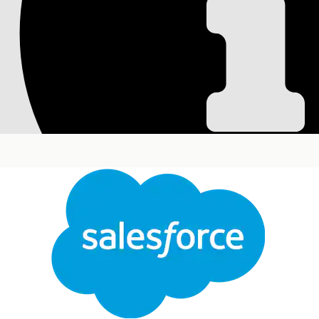
Consideraciones so
ciencias de la vida
Cuando cree vínculos profundos para abrir la aplic
en cuenta estas consideraciones.
Ediciones necesarias
Disponible en: Lightning Experience
Disponible en: Ediciones
Enterprise
y
Unlimited
co
Engagement Add-on y el paquete gestionado Lif
Prácticas recomendadas para vínculos profundos
Pase siempre el tipo de registro como un parámetr
Asegúrese de que todos los campos que incluye c
Cerrar
objeto.