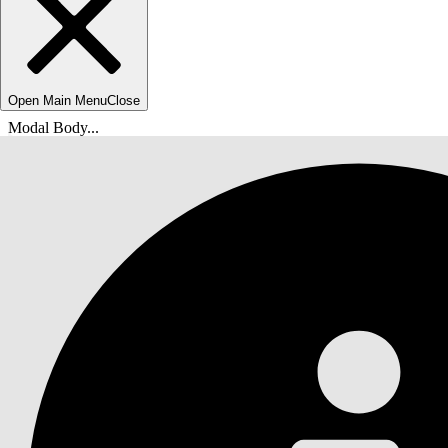
Open Main Menu
Close
Modal Body...
Usted está aquí:
Ayuda de Salesforce
Documentos
Agentforce Life Sciences