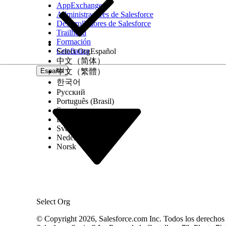
AppExchange
Administradores de Salesforce
Desarrolladores de Salesforce
Trailhead
Formación
Confianza
Select Org
Español
中文（简体）
Español
中文（繁體）
한국어
Русский
Português (Brasil)
Suomi
Dansk
Svenska
Nederlands
Norsk
Select Org
© Copyright 2026, Salesforce.com Inc. Todos los derechos r