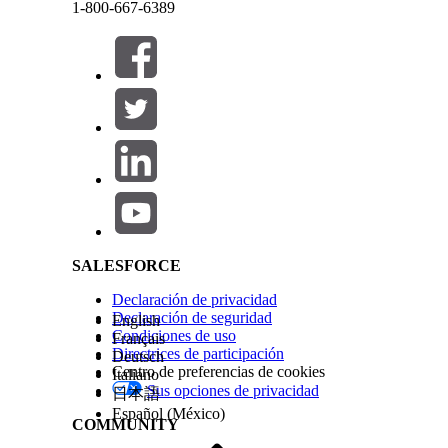
Limitaciones para vínculos profundos
1-800-667-6389
Este texto se ha traducido utilizando un sistema de traducción automática de Salesforce. M
Los vínculos profundos para crear registros admit
Si su organización de Salesforce utiliza
componente
página de registro, los vínculos profundos solo fun
Los vínculos profundos para iniciar una acción sol
Los vínculos profundos para abrir una ventana solo
Cerrar
Cerrar
Salesforce Help | Article
¿RESOLVIÓ ESTE ARTÍCULO SU PROBLEMA?
¡Háganos saber cómo podemos mejorar!
SALESFORCE
Declaración de privacidad
Declaración de seguridad
English
Condiciones de uso
Français
Directrices de participación
Deutsch
Centro de preferencias de cookies
Italiano
Sus opciones de privacidad
日本語
Español (México)
COMMUNITY