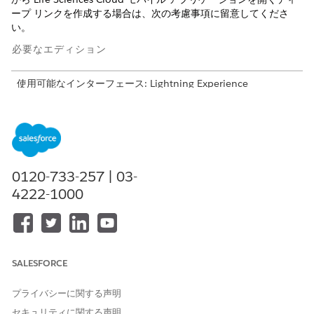
ープ リンクを作成する場合は、次の考慮事項に留意してくださ
い。
必要なエディション
使用可能なインターフェース: Lightning Experience
使用可能なエディション: Life Sciences Cloud、Life Sciences
Cloud for Customer Engagementアドオン ライセンス、Life
Sciences Customer Engagement管理パッケージが付属する
Enterprise
Editionおよび
Unlimited
Edition。
0120-733-257 | 03-
ディープリンクのベストプラクティス
4222-1000
レコードタイプを持つオブジェクトのパラメーターとして、常
にレコードタイプを渡します。
ディープリンクにパラメーターとして含めるすべての項目をオ
ブジェクトページレイアウトで使用できることを確認します。
SALESFORCE
ディープリンクの制限事項
プライバシーに関する声明
レコードを作成するためのディープリンクでは、1 つのオブジ
セキュリティに関する声明