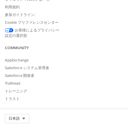
ェクトとその関連項目がサポートされます。
利用規約
Salesforce 組織で
複数オブジェクトコンポーネント
を使用し
参加ガイドライン:
て複数のオブジェクトのフィールドを 1 つのレコードページ
に表示する場合、ディープリンクは親オブジェクト (取引先、
Cookie プリファレンスセンター
問い合わせ、訪問) でのみ機能します。
お客様によるプライバシー
アクションを開始するためのディープリンクは、取引先オブジ
設定の選択肢
ェクトでのみ使用できます。
ウィンドウを開くディープリンクは、訪問オブジェクトとメー
COMMUNITY
ルでのみ使用できます。
AppExchange
Salesforce システム管理者
この記事で問題は解決されましたか?
Salesforce 開発者
ご意見をお待ちしております。
Trailhead
トレーニング
はい
いいえ
トラスト
Select Org
日本語