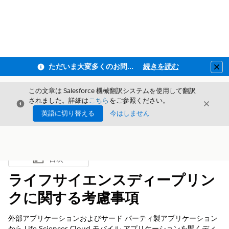
ただいま大変多くのお問い合わせをいただいており、ご連絡までにお時間を頂戴しております
続きを読む
Clo
この文章は Salesforce 機械翻訳システムを使用して翻訳
されました。詳細は
こちら
をご参照ください。
閉じる
閉じ
閉じる
英語に切り替える
今はしません
目次
目次を表示
ライフサイエンスディープリン
クに関する考慮事項
外部アプリケーションおよびサード パーティ製アプリケーション
から Life Sciences Cloud モバイル アプリケーションを開くディ