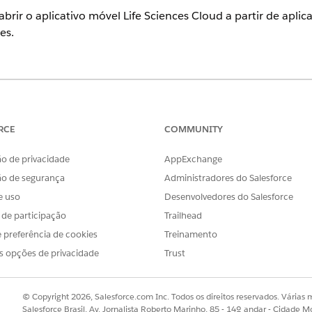
abrir o aplicativo móvel Life Sciences Cloud a partir de aplica
es.
ience
se
e
Unlimited
com a licença Life Sciences Cloud, o complemento 
o Engajamento do cliente das ciências da vida.
RCE
COMMUNITY
o de privacidade
AppExchange
links profundos
ão de segurança
Administradores do Salesforce
tro como um parâmetro para objetos que têm tipos de registro.
e uso
Desenvolvedores do Salesforce
 incluídos como parâmetros em um link profundo estejam disponív
s de participação
Trailhead
 preferência de cookies
Treinamento
s
s opções de privacidade
Trust
egistros dão suporte a um único objeto e seus campos relacionados.
sforce usar
componentes de vários objetos
para mostrar campos de
© Copyright 2026, Salesforce.com Inc. Todos os direitos reservados. Várias m
os funcionarão apenas para os objetos pai – conta, consulta e visita
Salesforce Brasil, Av. Jornalista Roberto Marinho, 85 - 14º andar - Cidade M