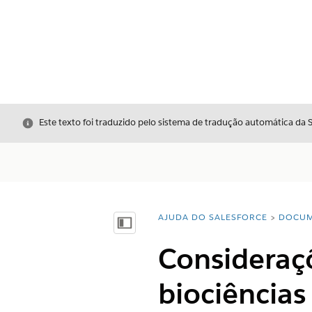
Fechar
Este texto foi traduzido pelo sistema de tradução automática da 
AJUDA DO SALESFORCE
DOCUM
Você está aqui:
Mostrar índice
Consideraçõ
biociências