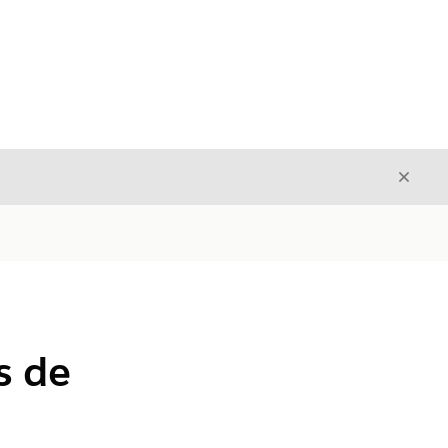
Fecha
Fechar
s de