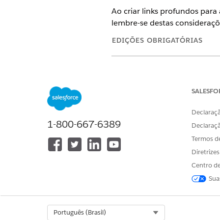
Ao criar links profundos para 
lembre-se destas consideraçõ
EDIÇÕES OBRIGATÓRIAS
Disponível em: Lightning Exper
Disponível em: Edições
Enterpri
do cliente e o pacote gerenciad
SALESFO
Declaraçã
Práticas recomendadas para 
1-800-667-6389
Declaraç
Sempre passe o tipo de regis
Termos d
Garanta que todos os campos
Diretrize
Centro de
Limitações de links profundo
Sua
Links profundos para criar r
Se a sua organização do Sale
de registro, os links profund
Select Org
Português (Brasil)