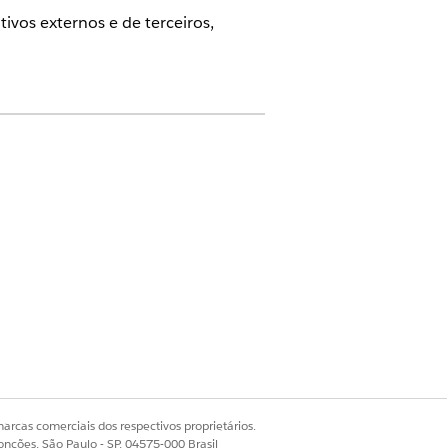
tivos externos e de terceiros,
Life Sciences Cloud para Engajamento
eis no layout de página do objeto.
 vários objetos em uma única página
arcas comerciais dos respectivos proprietários.
.
onções, São Paulo - SP, 04575-000 Brasil