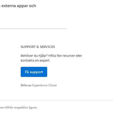
n externa appar och
ndengagemang och det hanterade
SUPPORT & SERVICES
Behöver du hjälp? Hitta fler resurser eller
kontakta en expert.
Få support
dlayout.
Drivs av
Experience Cloud
jekt på en enda postsida fungerar
en tillhör respektive ägare.