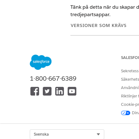
Tänk på detta när du skapar 
tredjepartsappar.
VERSIONER SOM KRÄVS
Tillgängliga i: Lightning Experi
Tillgängliga i:
Enterprise
och
Un
paketet Life Sciences Kundeng
SALESFO
Sekretess
Rekommenderade metoder fö
1-800-667-6389
Säkerhets
Skicka alltid posttypen som e
Användnin
Se till att alla fält som du i
Riktlinjer
Cookie-p
Begränsningar för djuplänka
Dina
Djuplänkar för att skapa poster
Om din Salesforce-organisat
djuplänkar endast för de öve
Select Org
Svenska