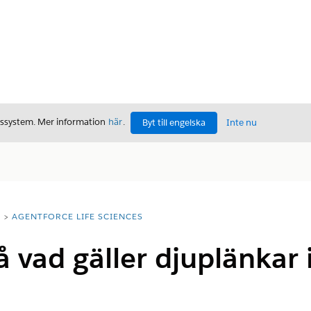
gssystem. Mer information
här
.
Byt till engelska
Inte nu
T
AGENTFORCE LIFE SCIENCES
å vad gäller djuplänkar 