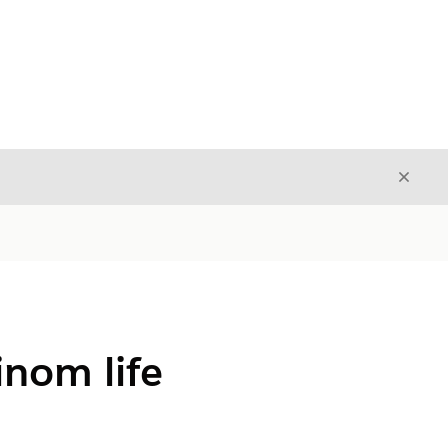
Stäng
Stäng
inom life