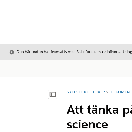
Stäng
Den här texten har översatts med Salesforces maskinöversättnin
SALESFORCE-HJÄLP
DOKUMEN
Du är här:
Visa innehållsförteckning
Att tänka p
science