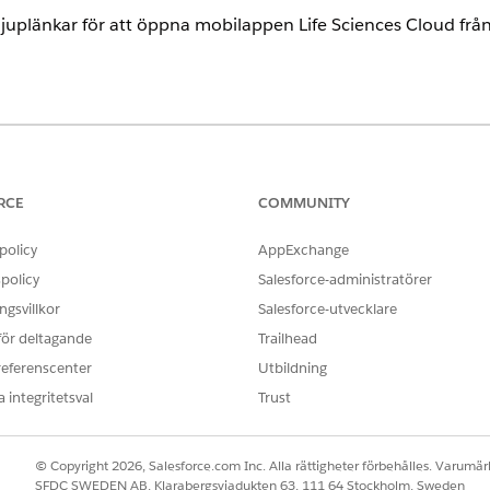
djuplänkar för att öppna mobilappen Life Sciences Cloud frå
ence
limited
Editions med tilläggslicensen Life Sciences Cloud för ku
agemang.
RCE
COMMUNITY
policy
AppExchange
r djuplänkar
policy
Salesforce-administratörer
n parameter för objekt som har posttyper.
gsvillkor
Salesforce-utvecklare
nkluderar som parametrar i en djuplänk är tillgängliga på objektets si
 för deltagande
Trailhead
referenscenter
Utbildning
r
 integritetsval
Trust
 har stöd för ett enskilt objekt och dess relaterade fält.
ion använder
flerobjektskomponenter
för att visa fält från flera ob
© Copyright 2026, Salesforce.com Inc. Alla rättigheter förbehålles. Varumärk
rordnade objekten – konto, förfrågan och besök.
SFDC SWEDEN AB, Klarabergsviadukten 63, 111 64 Stockholm, Sweden