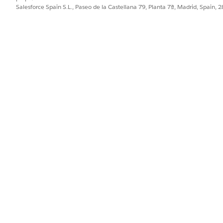
Salesforce Spain S.L., Paseo de la Castellana 79, Planta 7ª, Madrid, Spain, 
 API de un objeto de Salesforce. Este valor distingue entre mayúscu
objeto de Salesforce. Se admiten longitudes de Id. de 15 y 18 carac
e en la página de detalles del registro del objeto especificado.
nombre de API de un campo de Salesforce.
os, los usuarios deben tener los permisos correctos para esa a
Id. de Salesforce
cha de objeto y luego abre una página de detalles de registr
/{sObject}/{id}/view
 Salesforce para ir a una página de detalles de registro de p
/healthcareprovider/001XXXXXXXXXXXXIAM/view