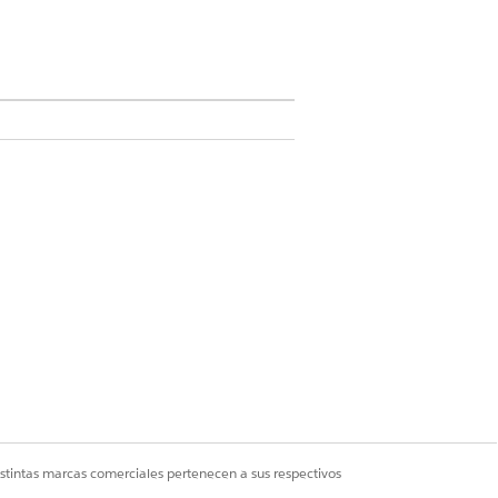
Cloud para Customer Engagement Add-on
direcciones URL de vínculos
istintas marcas comerciales pertenecen a sus respectivos
de vínculo profundo de Ciencias