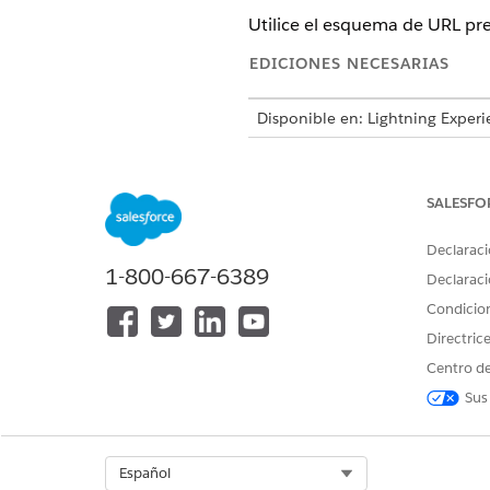
Utilice el esquema de URL pre
EDICIONES NECESARIAS
Disponible en: Lightning Experi
Disponible en: Ediciones
Enterp
y el paquete gestionado Life S
SALESFO
Nombre de esquema de URL
Declaraci
1-800-667-6389
La aplicación móvil Life Sci
Declaraci
profundos.
Condicio
Directric
lsc://deeplink/lightning
Centro de
Sus
Parámetros comunes
Estos son algunos de los pa
Select Org
Español