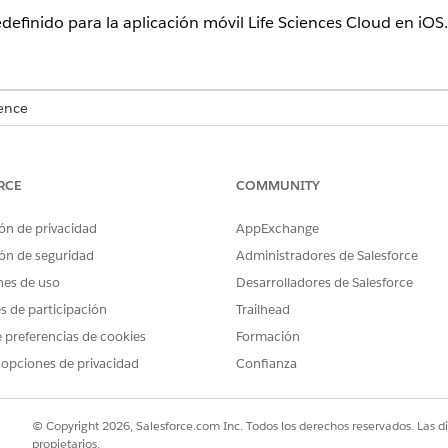
definido para la aplicación móvil Life Sciences Cloud en iOS.
ence
rise
y
Unlimited
con licencia Life Sciences Cloud, Life Sciences 
ciences Customer Engagement.
RCE
COMMUNITY
ón de privacidad
AppExchange
ences Cloud admite este valor para el nombre de esquema en 
ón de seguridad
Administradores de Salesforce
nes de uso
Desarrolladores de Salesforce
es de participación
Trailhead
 preferencias de cookies
Formación
 opciones de privacidad
Confianza
© Copyright 2026, Salesforce.com Inc. Todos los derechos reservados. Las d
rámetros comunes que admite el formato de esquema de URL 
propietarios.