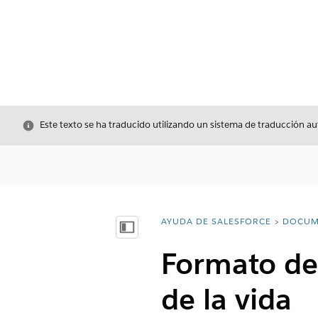
Cerrar
Este texto se ha traducido utilizando un sistema de traducción a
AYUDA DE SALESFORCE
DOCUM
Usted está aquí:
Mostrar índice de materias
Formato de 
de la vida