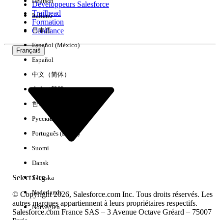
Deutsch
Développeurs Salesforce
Trailhead
Italiano
Expérience
Formation
Confiance
日本語
Español (México)
Français
Español
Effacer tout
Terminé
中文（简体）
中文（繁體）
한국어
Русский
Português (Brasil)
Suomi
Dansk
Select Org
Svenska
Nederlands
© Copyright 2026, Salesforce.com Inc. Tous droits réservés. Les
autres marques appartiennent à leurs propriétaires respectifs.
Norvégien
Salesforce.com France SAS – 3 Avenue Octave Gréard – 75007
Aucun résultat