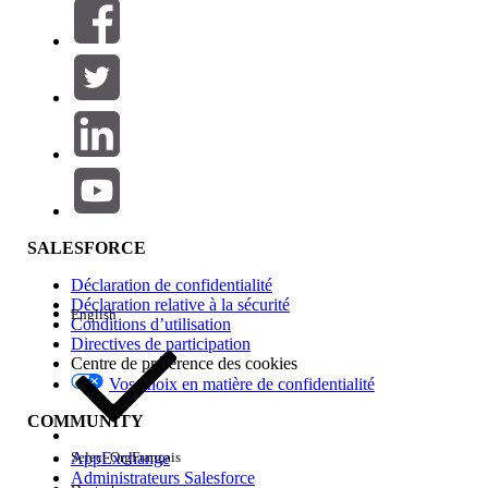
Filtres (0)
SÉLECTIONNER DES FILTRES
Ajouter
Gamme de produits
Impact des fonctionnalités
SALESFORCE
Déclaration de confidentialité
Déclaration relative à la sécurité
English
Conditions d’utilisation
Directives de participation
Centre de préférence des cookies
Vos choix en matière de confidentialité
Edition
COMMUNITY
AppExchange
Select Org
Français
Administrateurs Salesforce