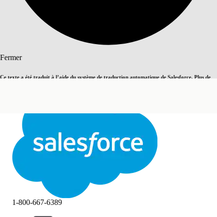
Rechercher
Fermer
Ce texte a été traduit à l’aide du système de traduction automatique de Salesforce. Plus de
Basculer vers la page en anglais
détails, consultez <
cette page
.
Pas maintenant
Fermer
Fermer
1-800-667-6389