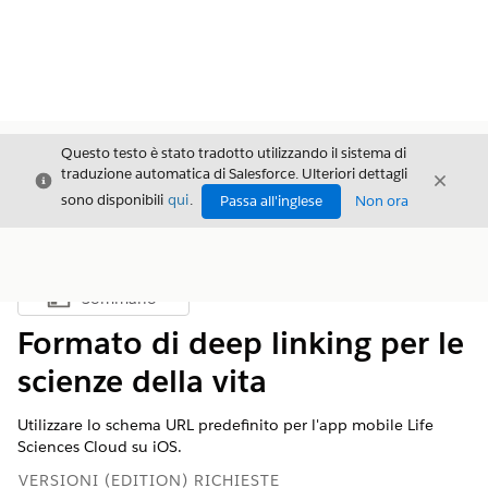
Questo testo è stato tradotto utilizzando il sistema di
traduzione automatica di Salesforce. Ulteriori dettagli
Chiudi
Chiud
Chiudi
sono disponibili
qui
.
Passa all'inglese
Non ora
Sommario
Mostra sommario
Formato di deep linking per le
scienze della vita
Utilizzare lo schema URL predefinito per l'app mobile Life
Sciences Cloud su iOS.
VERSIONI (EDITION) RICHIESTE