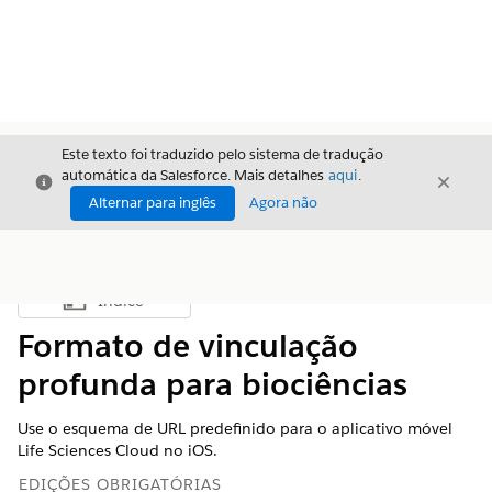
Este texto foi traduzido pelo sistema de tradução
automática da Salesforce. Mais detalhes
aqui
.
Fechar
Fecha
Fechar
Alternar para inglês
Agora não
Índice
Mostrar índice
Formato de vinculação
profunda para biociências
Use o esquema de URL predefinido para o aplicativo móvel
Life Sciences Cloud no iOS.
EDIÇÕES OBRIGATÓRIAS