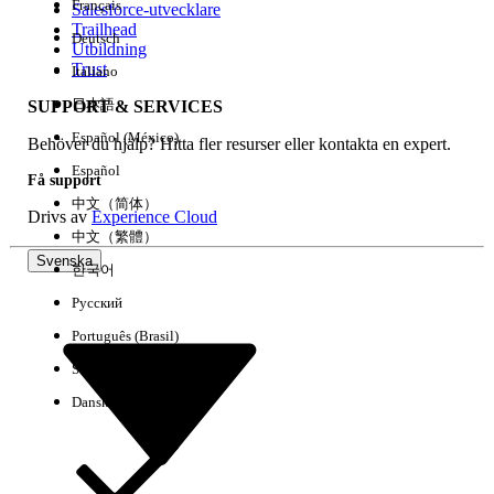
Français
Salesforce-utvecklare
Trailhead
Deutsch
Händelse
Utbildning
Trust
Italiano
日本語
SUPPORT & SERVICES
Español (México)
Behöver du hjälp? Hitta fler resurser eller kontakta en expert.
Rensa alla
Klart
Español
Få support
中文（简体）
Drivs av
Experience Cloud
中文（繁體）
Svenska
한국어
Русский
Português (Brasil)
Suomi
Dansk
Inga resultat