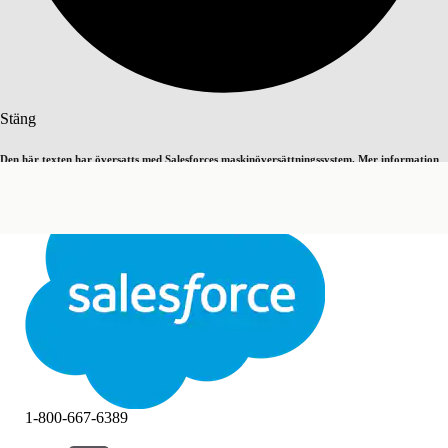
Sök
Stäng
Den här texten har översatts med Salesforces maskinöversättningssystem. Mer information
Byt till engelska
Inte nu
här
.
Stäng
Stäng
1-800-667-6389