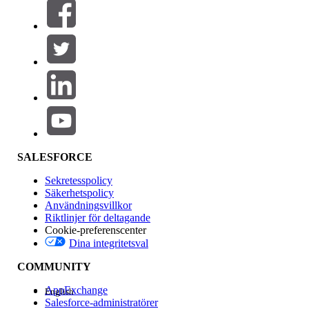
Filter (0)
VÄLJ FILTER
Lägg till
Produktområde
Funktionspåverkan
SALESFORCE
Sekretesspolicy
Säkerhetspolicy
Användningsvillkor
Riktlinjer för deltagande
Cookie-preferenscenter
Dina integritetsval
Version
COMMUNITY
AppExchange
English
Salesforce-administratörer