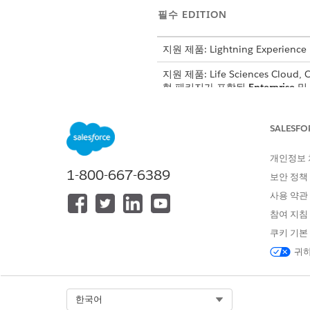
필수 EDITION
지원 제품: Lightning Experience
지원 제품: Life Sciences Cloud,
형 패키지가 포함된
Enterprise
및
방문 레코드 보기
SALESFO
이 URL 스키마는 방문 탭을 먼
개인정보
1-800-667-6389
보안 정책
lsc://deeplink/lightning/r
사용 약관
참여 지침
이 예에서는 먼저 방문 탭을 열
쿠키 기본
귀하
lsc://deeplink/lightning/r
방문 만들기
Select Org
한국어