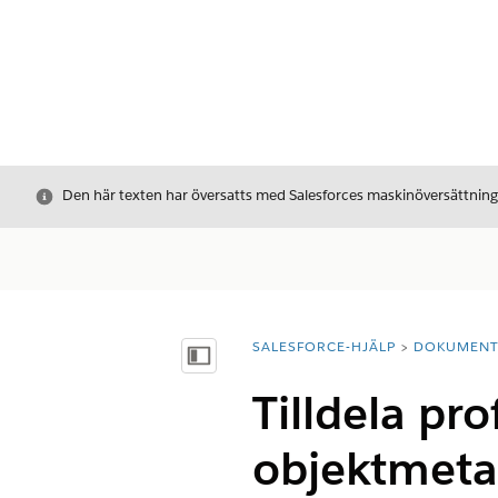
Stäng
Den här texten har översatts med Salesforces maskinöversättnin
SALESFORCE-HJÄLP
DOKUMEN
Du är här:
Visa innehållsförteckning
Tilldela prof
objektmeta