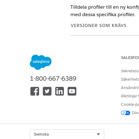
Tilldela profiler till en ny k
med dessa specifika profiler.
VERSIONER SOM KRÄVS
Tillgängliga i: Lightning Experi
Tillgängliga i:
Enterprise
och
Un
paketet Life Sciences Kundeng
SALESFO
Sekretess
1-800-667-6389
Säkerhets
Tilldela profil- och behörighetsu
Användnin
metadatakonfigurationer:
Riktlinjer
Sök fram och öppna
Adminis
Cookie-p
Välj
Mobil
och välj sedan
Kon
Dina
Välj de konfigurationsposter so
Klicka på
Tilldela
.
I fönstret Välj tilldelning, välj
Välj en profil.
Select Org
Svenska