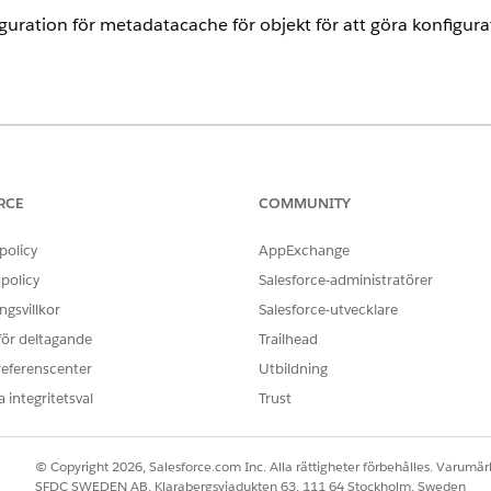
onfiguration för metadatacache för objekt för att göra konfigur
ence
limited
Editions med tilläggslicensen Life Sciences Cloud för ku
agemang.
RCE
COMMUNITY
policy
AppExchange
ANVÄNDARBEHÖRIGHETER SOM KRÄVS FÖR ATT
policy
Salesforce-administratörer
ppsättningar till
Behörighetsuppsättningen L
gsvillkor
Salesforce-utvecklare
 för deltagande
Trailhead
tratörskonsolen
i Appstartaren.
referenscenter
Utbildning
figuration av objektmetadatacache
.
 integritetsval
Trust
m du vill tilldela en profil för.
 om du vill tilldela en profil.
© Copyright 2026, Salesforce.com Inc. Alla rättigheter förbehålles. Varumärk
SFDC SWEDEN AB, Klarabergsviadukten 63, 111 64 Stockholm, Sweden