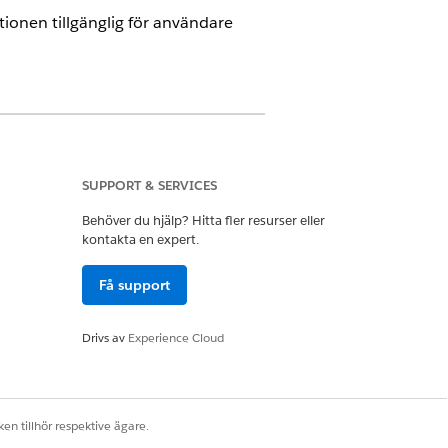
ationen tillgänglig för användare
ndengagemang och det hanterade
SUPPORT & SERVICES
Behöver du hjälp? Hitta fler resurser eller
kontakta en expert.
ife Sciences Commercial Admin
Få support
Drivs av
Experience Cloud
en tillhör respektive ägare.