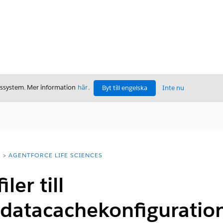
gssystem. Mer information
här
.
Byt till engelska
Inte nu
T
AGENTFORCE LIFE SCIENCES
iler till
datacachekonfiguratio