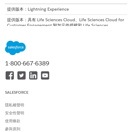
提供版本：Lightning Experience
提供版本：具有 Life Sciences Cloud、Life Sciences Cloud for
Customer Engagement 附加元件授權和 Life Sciences
Customer Engagement 受管理封裝的
Enterprise
和
Unlimited
Edition。
需要的使用者權限
將設定檔和權限集指派給中繼
「Life Sciences 商業管理員」
1-800-667-6389
資料組態:
權限集
進入 App Launcher,尋找並選取「
管理員主控台
」。
選取「
行動裝置」,
然後選取「
物件中繼資料快取組態
」。
選取您要指派設定檔的組態記錄。
SALESFORCE
按一下「
指派
」。
在「選取指派」視窗中,選取您是否要指派設定檔。
隱私權聲明
選取設定檔。
安全性聲明
按一下「
提交
」。
使用條款
另請參照：
參與原則