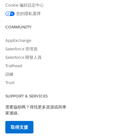
Cookie 偏好設定中心
Salesforce 說明：靜態資源
Salesforce 說明：存取靜態資源
您的隱私選擇
Salesforce 說明：使用靜態資源
COMMUNITY
AppExchange
此文章是否解決您的問題？
Salesforce 管理員
請讓我們知道，以便我們改進！
Salesforce 開發人員
是
否
Trailhead
訓練
Trust
SUPPORT & SERVICES
需要協助嗎？尋找更多資源或與專
家連線。
取得支援