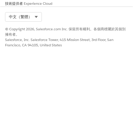
技術提供者
Experience Cloud
Select Org
中文（繁體）
© Copyright 2026, Salesforce.com Inc. 保留所有權利。各個商標屬於其個別
擁有者。
Salesforce, Inc. Salesforce Tower, 415 Mission Street, 3rd Floor, San
Francisco, CA 94105, United States