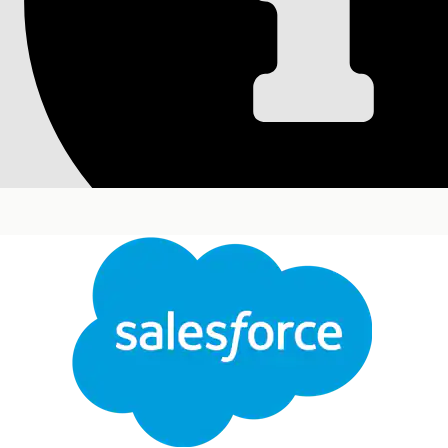
Käyttöliittymäaset
Määritä mukautettuja käyttöliittymäkomponentteja Li
määrittävät, miten välilehdet ja staattiset resurssi
Vaaditut versiot
Käytettävissä: Lightning Experiencessa
Käytettävissä:
Enterprise
Edition- ja
Unlimited
Edit
Engagement -lisäosalisenssillä ja Life Sciences Cu
Mukautettujen komponenttien määrittäminen:
Sulje
Mukautetun välilehden luominen
Tämä teksti on käännetty Salesforcen konekäännösjärjestelmän avulla. Katso lisätietoja
tää
Etsi ja avaa sovelluskäynnistimestä
Life Sciences 
Napsauta
Admin Console
.
Valitse
Mobiili
ja valitse sitten
käyttöliittymäasetu
Napsauta
Uusi
.