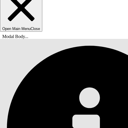
Open Main Menu
Close
Modal Body...
Olet tässä:
Salesforce-ohje
Asiakirja
Agentforce Life Sciences