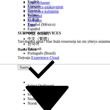
English
Jos haluat luoda staattisen resurssin, valitse
AppExchange
Français
Valitse profiili, jolle haluat kohdistaa tämän mu
Salesforce-pääkäyttäjät
Deutsch
Valitse
On aktiivinen
salliaksesi tämän staattisen r
Salesforce-kehittäjät
Italiano
Tallenna muutoksesi.
Trailhead
日本語
Koulutus
Profiilien kohdistaminen mukautettuihin käyttö
Español (México)
Trust
Español
SUPPORT & SERVICES
中文（简体）
Etsi ja avaa sovelluskäynnistimestä
Life Sciences 
Napsauta
Admin Console
.
中文（繁體）
Tarvitsetko apua? Hae lisää resursseja tai ota yhteys asiantu
Valitse
Mobiili
ja valitse sitten
käyttöliittymäasetu
한국어
Valitse mukautetut komponentit, joille haluat kohdi
Русский
Hanki tukea
Napsauta
Kohdista
.
Português (Brasil)
Valitse profiili Valitse kohdistus -ikkunasta.
Tarjoaja
Experience Cloud
Napsauta
Lähetä
.
Suomi
RATKAISIKO TÄMÄ ARTIKKELI ONGELMASI?
Anna palautetta, jotta voimme kehittyä!
Select Org
Suomi
Dansk
Svenska
Nederlands
Norsk