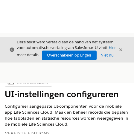
Deze tekst werd vertaald aan de hand van het systeem
voor automatische vertaling van Salesforce. U vindt
hier
Sluiten
Sluite
Sluiten
meer details.
Overschakelen op Engels
Niet nu
Inhoudsopgave
Inhoudsopgave weergeven
UI-instellingen configureren
Configureer aangepaste UI-componenten voor de mobiele
app Life Sciences Cloud. Maak en beheer records die bepalen
hoe tabbladen en statische resources worden weergegeven in
de mobiele Life Sciences Cloud.
VEREISTE EDITIONS