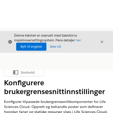
Denne teksten er oversatt med Salesforce
maskinoversettingssystem. Flere detaljer
her
.
Avslutt
Avslut
Avslutt
Bytt til engelsk
Ikke nå
Innhold
Vis innholdsfortegnelse
Konfigurere
brukergrensesnittinnstillinger
Konfigurer tilpassede brukergrensesnittkomponenter for Life
Sciences Cloud. Opprett og behandle poster som definerer
hvordan faner og statiske ressurser vises i Life Sciences Cloud.