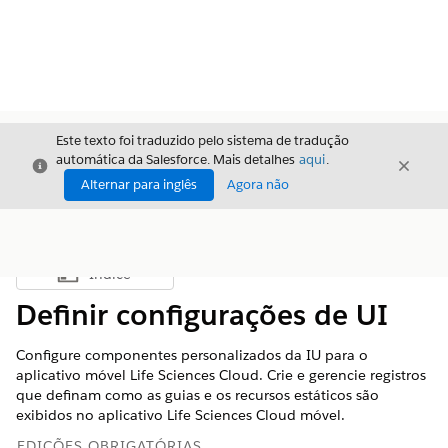
Este texto foi traduzido pelo sistema de tradução
automática da Salesforce. Mais detalhes
aqui
.
Fechar
Fecha
Fechar
Alternar para inglês
Agora não
Índice
Mostrar índice
Definir configurações de UI
Configure componentes personalizados da IU para o
aplicativo móvel Life Sciences Cloud. Crie e gerencie registros
que definam como as guias e os recursos estáticos são
exibidos no aplicativo Life Sciences Cloud móvel.
EDIÇÕES OBRIGATÓRIAS