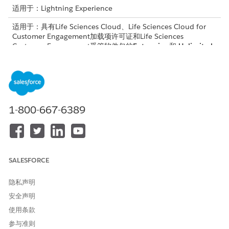
适用于：Lightning Experience
适用于：具有Life Sciences Cloud、Life Sciences Cloud for
Customer Engagement加载项许可证和Life Sciences
Customer Engagement受管软件包的
Enterprise
和
Unlimited
Edition。
所需用户权限
配置自定义组件：
生命科学商业管理员权限集
1-800-667-6389
创建自定义选项卡
从应用程序启动程序中，查找并选择
生命科学商业
应用程序。
单击
管理员控制台
。
SALESFORCE
选择
移动
，然后选择
UI 设置
。
单击
新建
。
隐私声明
输入自定义 UI 组件的显示名称。
输入自定义 UI 组件的唯一 API 名称。
安全声明
对于移动 UI 类型，选择
选项卡
。
使用条款
输入自定义选项卡的显示名称。
参与准则
对于选项卡顺序，输入确定选项卡在移动导航菜单中位置的数