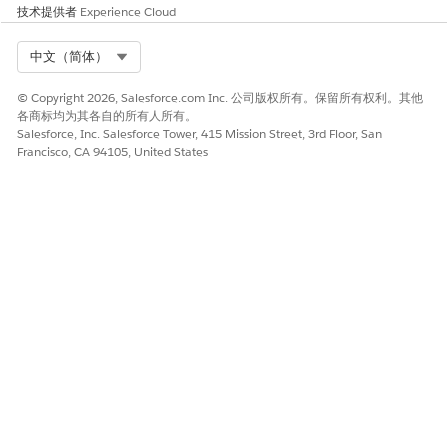
输入静态资源的显示名称。
技术提供者
Experience Cloud
输入静态资源的唯一 API 名称。
对于移动 UI 类型，选择
静态资源
。
Select Org
中文（简体）
对于资源名称，选择以下选项之一：
要使用现有静态资源，请选择
选择静态资源
。
© Copyright 2026, Salesforce.com Inc. 公司版权所有。保留所有权利。其他
要创建静态资源，请选择
新建静态资源
。
各商标均为其各自的所有人所有。
Salesforce, Inc. Salesforce Tower, 415 Mission Street, 3rd Floor, San
选择要分配此自定义组件的简档。
Francisco, CA 94105, United States
选择
启用
，以使此静态资源在移动应用程序上可用。
保存更改。
将简档分配到自定义 UI 组件
从应用程序启动程序中，查找并选择
生命科学商业
应用程序。
单击
管理员控制台
。
选择
移动
，然后选择
UI 设置
。
选择要为其分配简档的自定义组件。
单击
分配
。
在“选择分配”窗口中，选择简档。
单击
提交
。