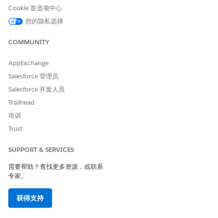
Cookie 首选项中心
字。
您的隐私选择
COMMUNITY
AppExchange
您输入的选项卡顺序会替换已分配应用程序中的选项卡
备注
顺序。例如，如果 Tab 顺序 = 2，自定义选项卡将显示为应
Salesforce 管理员
用程序中的第二个选项卡，所有现有选项卡会移到位置 3 及
Salesforce 开发人员
以后。
Trailhead
培训
选择要分配此自定义组件的简档。
Trust
选择
启用
，以使组件在移动应用程序上可用。
保存更改。
SUPPORT & SERVICES
创建静态资源组件
需要帮助？查找更多资源，或联系
专家。
从应用程序启动程序中，查找并选择
生命科学商业
应用程序。
单击
管理员控制台
。
获得支持
选择
移动
，然后选择
UI 设置
。
单击
新建
。