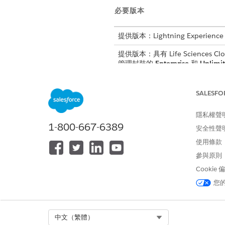
必要版本
提供版本：Lightning Experience
提供版本：具有 Life Sciences Clou
管理封裝的
Enterprise
和
Unlimi
SALESFO
若要設定自訂元件:
隱私權聲
1-800-667-6389
安全性聲
建立自訂索引標籤
使用條款
進入 App Launcher,尋找並選
參與原則
按一下「
管理主控台
」。
Cookie
選取「
行動裝置」,
然後選取「
U
您
按一下「
新增
」。
輸入自訂 UI 元件的顯示名稱。
輸入自訂 UI 元件的唯一 API 
針對「行動 UI 類型」,選取「
索
Select Org
中文（繁體）