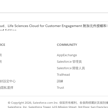
d、Life Sciences Cloud for Customer Engagement 附加元件授權和 Li
ted
Edition。
需要的使用者權限
RCE
COMMUNITY
「Life Sciences 商業管理員
明
AppExchange
明
Salesforce 管理員
Salesforce 開發人員
取「
Life Sciences Commercial
」應用程式。
Trailhead
 偏好設定中心
訓練
I 設定
」。
的隱私選擇
Trust
名稱。
© Copyright 2026, Salesforce.com Inc. 保留所有權利。各個商標屬於其個
引標籤
」。
Salesforce, Inc. Salesforce Tower, 415 Mission Street, 3rd Floor, San Francis