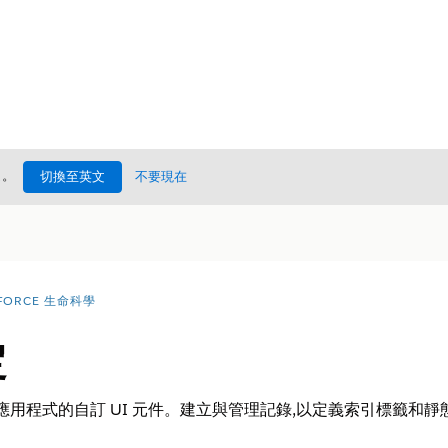
處
。
切換至英文
不要現在
FORCE 生命科學
定
ud 行動應用程式的自訂 UI 元件。建立與管理記錄,以定義索引標籤和靜態資源在