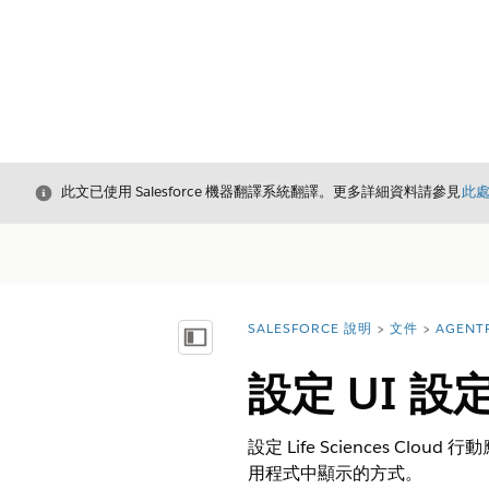
結束
此文已使用 Salesforce 機器翻譯系統翻譯。更多詳細資料請參見
此
SALESFORCE 說明
文件
AGENT
您位於此處：
顯示目錄
設定 UI 設
設定 Life Sciences Clo
用程式中顯示的方式。