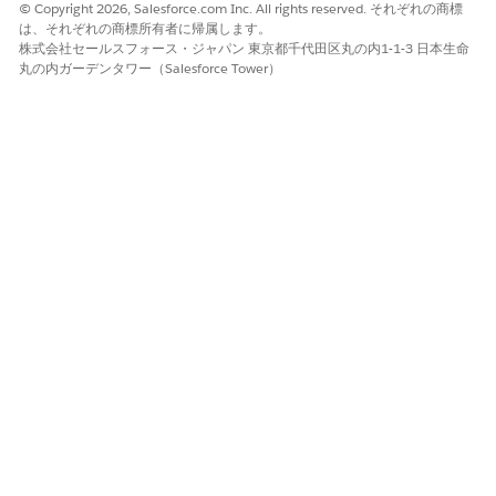
アプリケーションの説明は、アプリケーションランチャーにア
© Copyright 2026, Salesforce.com Inc. All rights reserved. それぞれの商標
イコンと共に表示されます。ユーザーにとってわかりやすい説
は、それぞれの商標所有者に帰属します。
株式会社セールスフォース・ジャパン 東京都千代田区丸の内1-1-3 日本生命
明にしてください。
丸の内ガーデンタワー（Salesforce Tower）
アプリケーションのブランド設定では、必要に応じてプライマ
リ色を設定し、ロゴを追加します。
[次へ]
をクリックします。
[オプションを追加] セクション。
ナビゲーションの種類として [標準] を選択します。
この項目では、標準とコンソールがサポートされます。
標準ナビゲーションでは、ホームページのタブコ
メモ
ンポーネントはサポートされていません。コンソール
ナビゲーションは、Life Sciences Cloud Mobileアプリ
ケーションではサポートされません。
アプリケーションを使用できるフォーム要素 (デスクトッ
プと電話、デスクトップ、電話) を選択します。
必要に応じて、このアプリケーションの [設定] メニューの