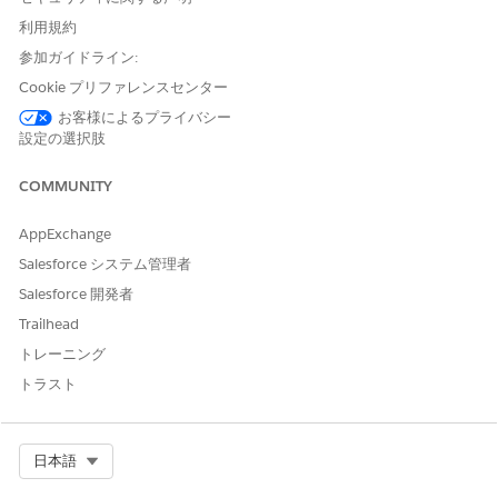
する方法を定義し、アプリケーションの使用中に実行できるアク
利用規約
ションを決定します。各人格のユーザープロファイルを作成し、
参加ガイドライン:
それに応じてユーザーを割り当てます。「
Create Custom
Profiles
for Customer Engagement Users (Customer
Cookie プリファレンスセンター
Engagement ユーザーのカスタムプロファイルの作成)」を参照し
お客様によるプライバシー
てください。
設定の選択肢
アプリケーションマネージャーを使用した Lightning アプ
COMMUNITY
リケーションの作成
アプリケーションマネージャーを使用して、必要に応じて特定の
AppExchange
ユーザープロファイル用の複数のLightningアプリケーションを作
Salesforce システム管理者
成します。たとえば、作成した標準 Salesforce プロファイルまた
Salesforce 開発者
はカスタムプロファイルが含まれます。
Trailhead
[設定] の [クイック検索] ボックスで [
アプリケーションマネー
トレーニング
ジャー]
を検索して選択します。
[
New Lightning App
] をクリックします。
トラスト
Health Cloud Starter
を移動します。
アプリケーションの名前を入力します。
API 参照名は自動的に入力されます。
Select Org
日本語
必要に応じて、説明を入力します。