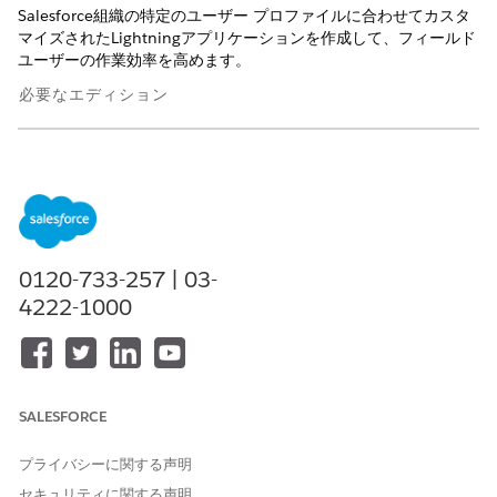
Salesforce組織の特定のユーザー プロファイルに合わせてカスタ
マイズされたLightningアプリケーションを作成して、フィールド
ユーザーの作業効率を高めます。
必要なエディション
使用可能なインターフェース: Lightning Experience
使用可能なエディション: Life Sciences Cloud、Life Sciences
Cloud for Customer Engagementアドオン ライセンス、Life
Sciences Customer Engagement管理パッケージが付属する
Enterprise
Editionおよび
Unlimited
Edition。
0120-733-257 | 03-
4222-1000
必要なユーザー権限
Lightning アプリケーション
「ライフサイエンス商業管理
を作成する
者」権限セット
アプリケーションを参照する
「設定・定義の参照」
SALESFORCE
アプリケーションを管理する
「すべてのデータの編集」
プライバシーに関する声明
プロファイルでは、ユーザーがオブジェクトとデータにアクセス
セキュリティに関する声明