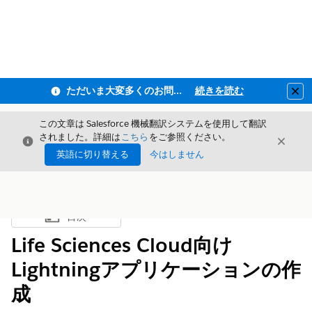
ただいま大変多くのお問い合わせをいただいており、ご連絡までにお時間を頂戴しております
続きを読む
Clo
この文章は Salesforce 機械翻訳システムを使用して翻訳
されました。詳細は
こちら
をご参照ください。
閉じる
閉じ
閉じる
英語に切り替える
今はしません
目次
目次を表示
Life Sciences Cloud向け
Lightningアプリケーションの作
成